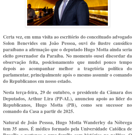
Certa vez, em uma visita ao escritório do conceituado advogado
Solon Benevides em João Pessoa, ouvi do ilustre causídico
paraibano a afirmação que o deputado Hugo Motta ainda seria
eleito governador da Paraíba. No momento ousei discordar da
observação feita, posicionamento que mudei pouco tempo
depois ao acompanhar melhor a tragetória política do
parlamentar, principalmente após o mesmo assumir o comando
do Republicanos em nosso estado.
Nesta terça-feira, 29 de outubro, o
presidente da Câmara dos
Deputados,
Arthur Lira (PP-AL), anunciou
apoio ao líder do
Republicanos, Hugo Motta (PB), como seu sucessor no
comando da Casa a partir de 2025
.
Natural de João Pessoa, Hugo Motta Wanderley da Nóbrega
tem 35 anos. É médico formado pela Universidade Católica de
Brasília e pertence a uma família com histórico na política. O