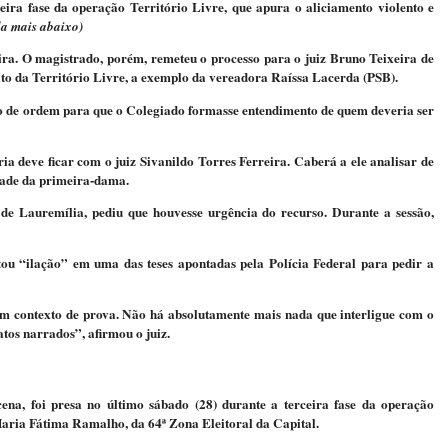
ceira fase da operação Território Livre, que apura o aliciamento violento e
da mais abaixo)
reira. O magistrado, porém, remeteu o processo para o juiz Bruno Teixeira de
ito da Território Livre, a exemplo da vereadora Raíssa Lacerda (PSB).
ão de ordem para que o Colegiado formasse entendimento de quem deveria ser
oria deve ficar com o juiz Sivanildo Torres Ferreira. Caberá a ele analisar de
dade da primeira-dama.
de Lauremília, pediu que houvesse urgência do recurso. Durante a sessão,
ou “ilação” em uma das teses apontadas pela Polícia Federal para pedir a
 em contexto de prova. Não há absolutamente mais nada que interligue com o
tos narrados”, afirmou o juiz.
na, foi presa no último sábado (28) durante a terceira fase da operação
 Maria Fátima Ramalho, da 64ª Zona Eleitoral da Capital.