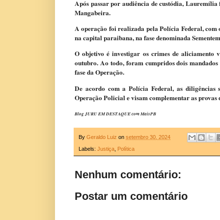
Após passar por audiência de custódia, Lauremília
Mangabeira.
A operação foi realizada pela Polícia Federal, co
na capital paraibana, na fase denominada Sementem
O objetivo é investigar os crimes de aliciamento 
outubro. Ao todo, foram cumpridos dois mandados d
fase da Operação.
De acordo com a Polícia Federal, as diligências 
Operação Policial e visam complementar as provas de
Blog JURU EM DESTAQUE com MaisPB
By
Geraldo Luiz
on
setembro 30, 2024
Labels:
Justiça
,
Política
Nenhum comentário:
Postar um comentário