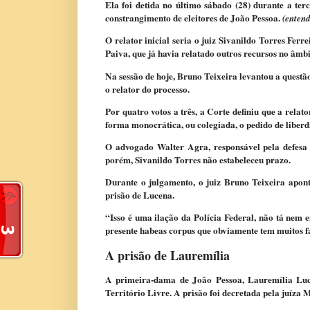
Ela foi detida no último sábado (28) durante a ter
constrangimento de eleitores de João Pessoa.
(enten
O relator inicial seria o juiz Sivanildo Torres Fer
Paiva, que já havia relatado outros recursos no âmb
Na sessão de hoje, Bruno Teixeira levantou a quest
o relator do processo.
Por quatro votos a três, a Corte definiu que a relat
forma monocrática, ou colegiada, o pedido de liber
O advogado Walter Agra, responsável pela defesa 
porém, Sivanildo Torres não estabeleceu prazo.
Durante o julgamento, o juiz Bruno Teixeira apont
prisão de Lucena.
“Isso é uma ilação da Polícia Federal, não tá nem
presente habeas corpus que obviamente tem muitos fa
A prisão de Lauremília
A primeira-dama de João Pessoa, Lauremília Luce
Território Livre. A prisão foi decretada pela juíza