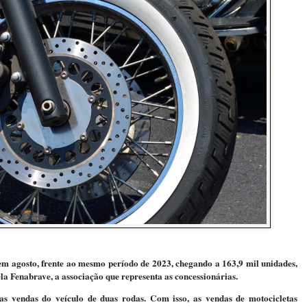
m agosto, frente ao mesmo período de 2023, chegando a 163,9 mil unidades,
la Fenabrave, a associação que representa as concessionárias.
 vendas do veículo de duas rodas. Com isso, as vendas de motocicletas