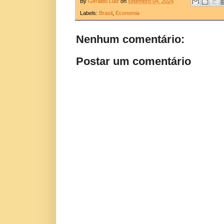
By
Geraldo Luiz
on
setembro 04, 2024
Labels:
Brasil
,
Economia
Nenhum comentário:
Postar um comentário