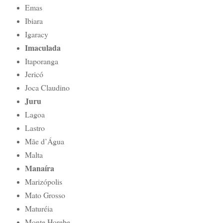
Emas
Ibiara
Igaracy
Imaculada
Itaporanga
Jericó
Joca Claudino
Juru
Lagoa
Lastro
Mãe d’Água
Malta
Manaíra
Marizópolis
Mato Grosso
Maturéia
Monte Horebe