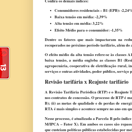
Confira os demais índices:
Consumidores residenciais – B1 (EPB): -2,24
Baixa tensão em média: -2,39%
Alta tensão em média: 3,22%
Efeito Médio para o consumidor: -1,35%
Dentre os fatores que mais impactaram na redu
recuperados no próximo período tarifário, além do a
O efeito médio da alta tensão refere-se às classes 
baixa tensão, a média engloba as classes B1 (Resi
agropecuária, cooperativa de eletrificação rural, in
serviços e outras atividades, poder público, serviço
Revisão tarifária x Reajuste tarifário
A Revisão Tarifária Periódica (RTP) e o Reajuste T
nos contratos de concessão. O processo de RTP é mais
B); (ii) as metas de qualidade e de perdas de energi
RTA é mais simples e acontece sempre no ano em qu
Nesse processo, é atualizada a Parcela B pelo índic
M/IPCA – Fator X). Em ambos os casos são repassad
que custeiam políticas públicas estabelecidas por meio