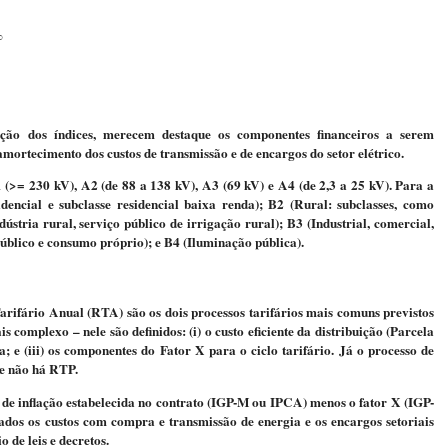
%
ção dos índices, merecem destaque os componentes financeiros a serem
mortecimento dos custos de transmissão e de encargos do setor elétrico.
A1 (>= 230 kV), A2 (de 88 a 138 kV), A3 (69 kV) e A4 (de 2,3 a 25 kV). Para a
dencial e subclasse residencial baixa renda); B2 (Rural: subclasses, como
dústria rural, serviço público de irrigação rural); B3 (Industrial, comercial,
 público e consumo próprio); e B4 (Iluminação pública).
arifário Anual (RTA) são os dois processos tarifários mais comuns previstos
 complexo – nele são definidos: (i) o custo eficiente da distribuição (Parcela
a; e (iii) os componentes do Fator X para o ciclo tarifário. Já o processo de
e não há RTP.
e de inflação estabelecida no contrato (IGP-M ou IPCA) menos o fator X (IGP-
os os custos com compra e transmissão de energia e os encargos setoriais
 de leis e decretos.