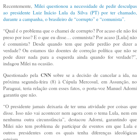
Recentemente,
Milei questionou a necessidade de pedir desculpas
ao presidente Luiz Inácio Lula da Silva (PT) por ter chamado,
durante a campanha, o brasileiro de “corrupto” e “comunista”.
“Qual é o problema que o chamei de corrupto? Por acaso ele não foi
preso por isso? E o que eu disse… comunista? Por acaso [Lula] não
é comunista? Desde quando tem que pedir perdão por dizer a
verdade? Ou estamos tão doentes de correção política que não se
pode dizer nada para a esquerda ainda quando for verdade?”,
indagou Milei na ocasião.
CNN
Questionado pela
sobre se a decisão de cancelar a ida, na
próxima segunda-feira (8) à Cúpula Mercosul, em Assunção, no
Paraguai, teria relação com esses fatos, o porta-voz Manuel Adorni
garantiu que não.
“O presidente jamais deixaria de ter uma atividade por coisas que
disse. Isso não vai acontecer nem agora com o tema Lula, nem em
nenhuma outra circunstância”, destacou Adorni, garantindo que
Milei não tem problema de participar de eventos em que Lula e
outros presidentes com os quais tenha diferenças ideológicas
estejam.