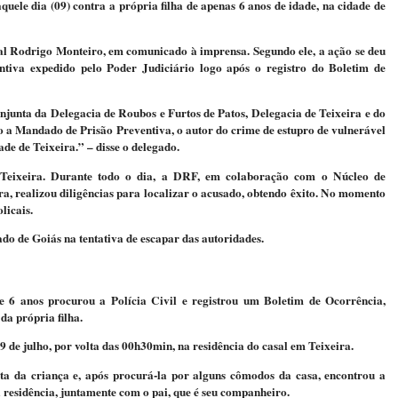
ele dia (09) contra a própria filha de apenas 6 anos de idade, na cidade de
al Rodrigo Monteiro, em comunicado à imprensa. Segundo ele, a ação se deu
va expedido pelo Poder Judiciário logo após o registro do Boletim de
njunta da Delegacia de Roubos e Furtos de Patos, Delegacia de Teixeira e do
 Mandado de Prisão Preventiva, o autor do crime de estupro de vulnerável
ade de Teixeira.” – disse o delegado.
e Teixeira. Durante todo o dia, a DRF, em colaboração com o Núcleo de
ira, realizou diligências para localizar o acusado, obtendo êxito. No momento
olicais.
do de Goiás na tentativa de escapar das autoridades.
6 anos procurou a Polícia Civil e registrou um Boletim de Ocorrência,
a própria filha.
9 de julho, por volta das 00h30min, na residência do casal em Teixeira.
ta da criança e, após procurá-la por alguns cômodos da casa, encontrou a
 residência, juntamente com o pai, que é seu companheiro.