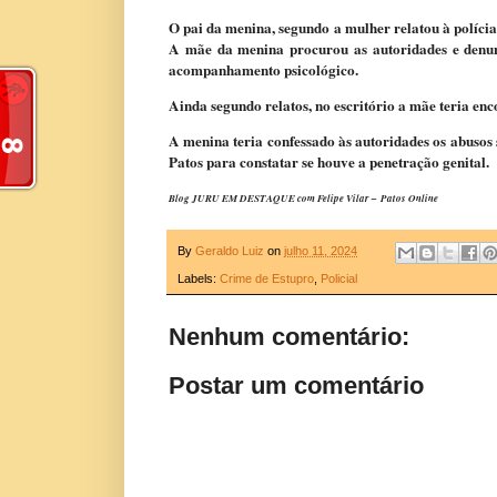
O pai da menina, segundo a mulher relatou à polícia
A mãe da menina procurou as autoridades e denun
acompanhamento psicológico.
Ainda segundo relatos, no escritório a mãe teria en
A menina teria confessado às autoridades os abusos 
Patos para constatar se houve a penetração genital.
Blog JURU EM DESTAQUE com Felipe Vilar – Patos Online
By
Geraldo Luiz
on
julho 11, 2024
Labels:
Crime de Estupro
,
Policial
Nenhum comentário:
Postar um comentário