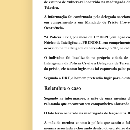
de estupro de vulnerável ocorrido na madrugada daqu
Teixeira.
A informação foi confirmada pelo delegado seccion
em cumprimento a um Mandado de Prisão Preventi
Ocorrência.
“A Polícia Civil, por meio da 15ª DSPC, em ação co
Núcleo de Inteligência, PRENDEU, em cumprimento a
ocorrido na madrugada da terça-feira, 09/07, na cid
O indivíduo foi localizado na própria cidade d
Inteligência da Polícia Civil e a Delegacia de Teixe
da prisão, ele tentou fugir, mas foi capturado pelos p
Segundo a DRF, o homem pretendia fugir para o esta
Relembre o caso
Segundo as informações, a mãe de uma menina de 
relatando que encontrou seu companheiro abusando d
O fato teria ocorrido na madrugada de terça-feira, 0
A mãe da menina contou à polícia que sentiu a fal
menina assustada e chorando dentro do escritório da