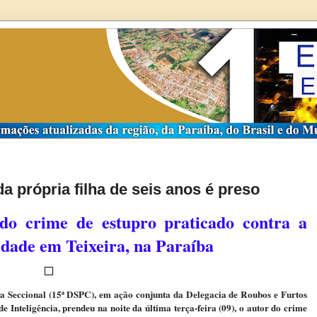
 própria filha de seis anos é preso
 do crime de estupro praticado contra a
 idade em Teixeira, na Paraíba
cia Seccional (15ª DSPC), em ação conjunta da Delegacia de Roubos e Furtos
e Inteligência, prendeu na noite da última terça-feira (09), o autor do crime