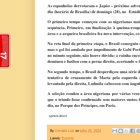
As espanholas derrotaram o Japão – próximo adversár
dia (horário de Brasília) de domingo (28), no Estádi
O primeiro tempo começou com as nigerianas mais 
sequência. Primeiro, em finalização à queima-roup
área e a arqueira brasileira fez nova intervenção, 
Na reta final da primeira etapa, o Brasil conseguiu 
mas o gol foi anulado por impedimento de Gabi Porti
no minuto seguinte, não houve dúvida: a rainha encon
dominou e fuzilou com a perna direita, acertando o 
No segundo tempo, o Brasil desperdiçou uma série d
tentativa de cruzamento de Marta pela esquerda e
levantada pela direita, Ludmila cabeceou com ângul
A seleção rondou a área nigeriana por várias veze
que o triunfo fosse confirmado sem maiores sustos.
dia, no Parque dos Príncipes, em Paris.
Agência Brasil
By
Geraldo Luiz
on
julho 25, 2024
Labels:
Esporte