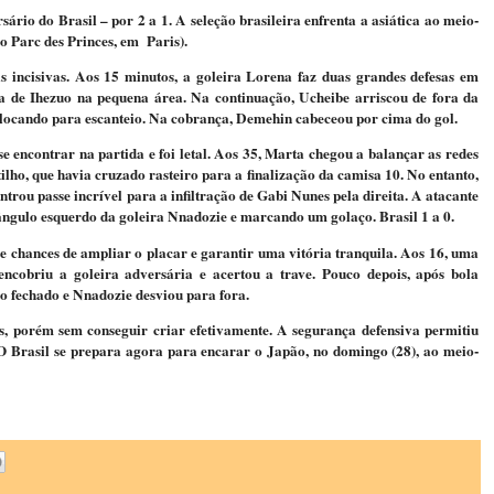
io do Brasil – por 2 a 1. A seleção brasileira enfrenta a asiática ao meio-
o Parc des Princes, em Paris).
incisivas. Aos 15 minutos, a goleira Lorena faz duas grandes defesas em
a de Ihezuo na pequena área. Na continuação, Ucheibe arriscou de fora da
colocando para escanteio. Na cobrança, Demehin cabeceou por cima do gol.
se encontrar na partida e foi letal. Aos 35, Marta chegou a balançar as redes
lho, que havia cruzado rasteiro para a finalização da camisa 10. No entanto,
trou passe incrível para a infiltração de Gabi Nunes pela direita. A atacante
ângulo esquerdo da goleira Nnadozie e marcando um golaço. Brasil 1 a 0.
e chances de ampliar o placar e garantir uma vitória tranquila. Aos 16, uma
ncobriu a goleira adversária e acertou a trave. Pouco depois, após bola
o fechado e Nnadozie desviou para fora.
s, porém sem conseguir criar efetivamente. A segurança defensiva permitiu
 O Brasil se prepara agora para encarar o Japão, no domingo (28), ao meio-