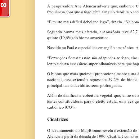
A pesquisadora Ane Alencar adverte que, embora o Cer
frequência com que o fogo afeta a região debilita o eco
“É muito mais difícil debelar o fogo”, diz ela. “Na hor
Segundo bioma mais afetado, a Amazônia teve 82,7 
quinto (19,6%) do bioma amazônico.
Nascida no Pará e especialista em região amazônica, An
“Formações florestais não são adaptadas ao fogo, elas
lento e deixa essas áreas superinflamáveis para que h
O bioma que mais queimou proporcionalmente a sua áre
nacional, essa extensão representa 59,2% do bioma.
principalmente devido às secas prolongadas.
Além de danificar a cobertura vegetal que, entre out
fontes contribuidoras para o efeito estufa, uma vez 
carbônico (CO²).
Cicatrizes
O levantamento do MapBiomas revela a extensão de “c
Alencar a partir da década de 1990. Cicatriz é como s