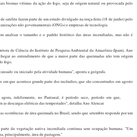
ais biomas vítimas da ação do fogo, seja de origem natural ou provocada pelo
 satélite fazem parte de um estudo divulgado na terça-feira (18 de junho) pelo
anizações não governamentais (ONGs) e empresas de tecnologia.
em analisar o tamanho e o padrão histórico das áreas incendiadas, mas não é
etora de Ciência do Instituto de Pesquisa Ambiental da Amazônia (Ipam), Ane
chegar ao entendimento de que a maior parte das queimadas não tem origem
do fogo.
 causado ou iniciado pela atividade humana”, aponta a geógrafa.
do em que acontece grande parte dos incêndios, que são concentrados em agosto
agora, infelizmente, no Pantanal, é período seco, período em que,
m as descargas elétricas das tempestades”, detalha Ane Alencar.
das ocorrências de área queimada no Brasil, sendo que setembro responde por um
parte da vegetação nativa incendiada continua sem ocupação humana. "Um
na, principalmente, área de pastagem."