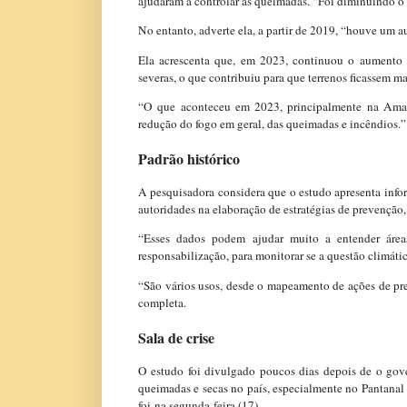
ajudaram a controlar as queimadas. “Foi diminuindo 
No entanto, adverte ela, a partir de 2019, “houve um
Ela acrescenta que, em 2023, continuou o aumento 
severas, o que contribuiu para que terrenos ficassem ma
“O que aconteceu em 2023, principalmente na Ama
redução do fogo em geral, das queimadas e incêndios.”
Padrão histórico
A pesquisadora considera que o estudo apresenta info
autoridades na elaboração de estratégias de prevenção
“Esses dados podem ajudar muito a entender áreas
responsabilização, para monitorar se a questão climát
“São vários usos, desde o mapeamento de ações de pre
completa.
Sala de crise
O estudo foi divulgado poucos dias depois de o gov
queimadas e secas no país, especialmente no Pantanal 
foi na segunda-feira (17).