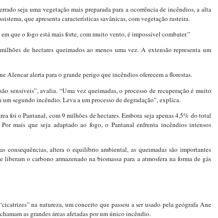
rado seja uma vegetação mais preparada para a ocorrência de incêndios, a alta
ssistema, que apresenta características savânicas, com vegetação rasteira.
a em que o fogo está mais forte, com muito vento, é impossível combater.”
milhões de hectares queimados ao menos uma vez. A extensão representa um
e Alencar alerta para o grande perigo que incêndios oferecem a florestas.
 são sensíveis”, avalia. “Uma vez queimadas, o processo de recuperação é muito
aja um segundo incêndio. Leva a um processo de degradação”, explica.
a foi o Pantanal, com 9 milhões de hectares. Embora seja apenas 4,5% do total
 Por mais que seja adaptado ao fogo, o Pantanal enfrenta incêndios intensos
ras consequências, altera o equilíbrio ambiental, as queimadas são importantes
que liberam o carbono armazenado na biomassa para a atmosfera na forma de gás
icatrizes” na natureza, um conceito que passou a ser usado pela geógrafa Ane
e chamam as grandes áreas afetadas por um único incêndio.