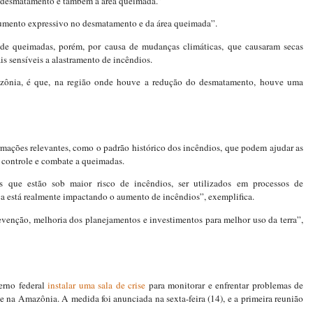
o desmatamento e também a área queimada.”
 aumento expressivo no desmatamento e da área queimada”.
de queimadas, porém, por causa de mudanças climáticas, que causaram secas
is sensíveis a alastramento de incêndios.
zônia, é que, na região onde houve a redução do desmatamento, houve uma
rmações relevantes, como o padrão histórico dos incêndios, que podem ajudar as
, controle e combate a queimadas.
 que estão sob maior risco de incêndios, ser utilizados em processos de
ica está realmente impactando o aumento de incêndios”, exemplifica.
venção, melhoria dos planejamentos e investimentos para melhor uso da terra”,
erno federal
instalar uma sala de crise
para monitorar e enfrentar problemas de
e na Amazônia. A medida foi anunciada na sexta-feira (14), e a primeira reunião