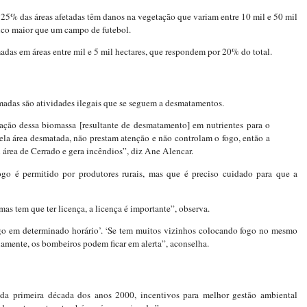
 25% das áreas afetadas têm danos na vegetação que variam entre 10 mil e 50 mil
ouco maior que um campo de futebol.
das em áreas entre mil e 5 mil hectares, que respondem por 20% do total.
das são atividades ilegais que se seguem a desmatamentos.
mação dessa biomassa [resultante de desmatamento] em nutrientes para o
ela área desmatada, não prestam atenção e não controlam o fogo, então a
 área de Cerrado e gera incêndios”, diz Ane Alencar.
go é permitido por produtores rurais, mas que é preciso cuidado para que a
as tem que ter licença, a licença é importante”, observa.
ogo em determinado horário’. ‘Se tem muitos vizinhos colocando fogo no mesmo
iamente, os bombeiros podem ficar em alerta”, aconselha.
da primeira década dos anos 2000, incentivos para melhor gestão ambiental