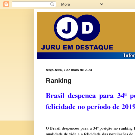
terça-feira, 7 de maio de 2024
Ranking
Brasil despenca para 34ª p
felicidade no período de 201
O Brasil despencou para a 34ª posição no ranking
qualidade de vida e a felicidade das populações de