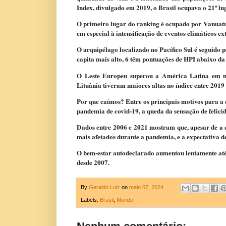
Index, divulgado em 2019, o Brasil ocupava o 21º lu
O primeiro lugar do ranking é ocupado por Vanuatu
em especial à intensificação de eventos climáticos e
O arquipélago localizado no Pacífico Sul é seguido 
capita mais alto, 6 têm pontuações de HPI abaixo da
O Leste Europeu superou a América Latina em mel
Lituânia tiveram maiores altas no índice entre 2019
Por que caímos? Entre os principais motivos para a 
pandemia de covid-19, a queda da sensação de felicid
Dados entre 2006 e 2021 mostram que, apesar de a e
mais afetados durante a pandemia, e a expectativa de
O bem-estar autodeclarado aumentou lentamente até
desde 2007.
By
Geraldo Luiz
on
maio 07, 2024
Labels:
Brasil
,
Mundo