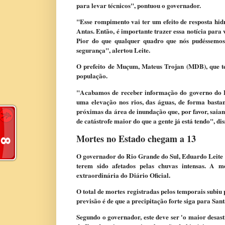
para levar técnicos", pontuou o governador.
"Esse rompimento vai ter um efeito de resposta hidr
Antas. Então, é importante trazer essa notícia para
Pior do que qualquer quadro que nós pudéssemos 
segurança", alertou Leite.
O prefeito de Muçum, Mateus Trojan (MDB), que te
população.
"Acabamos de receber informação do governo do E
uma elevação nos rios, das águas, de forma bastan
próximas da área de inundação que, por favor, saiam
de catástrofe maior do que a gente já está tendo", dis
Mortes no Estado chegam a 13
O governador do Rio Grande do Sul, Eduardo Leite 
terem sido afetados pelas chuvas intensas. A me
extraordinária do Diário Oficial.
O total de mortes registradas pelos temporais subiu
previsão é de que a precipitação forte siga para San
Segundo o governador, este deve ser 'o maior desast