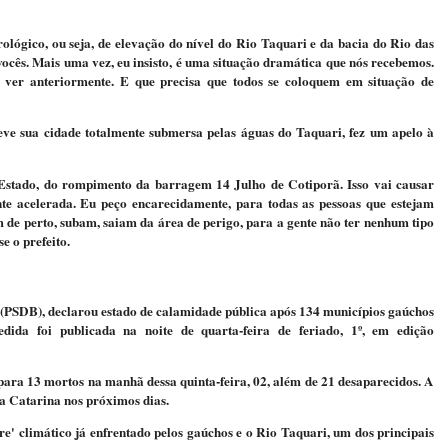
ológico, ou seja, de elevação do nível do Rio Taquari e da bacia do Rio das
 vocês. Mais uma vez, eu insisto, é uma situação dramática que nós recebemos.
ver anteriormente. E que precisa que todos se coloquem em situação de
ve sua cidade totalmente submersa pelas águas do Taquari, fez um apelo à
stado, do rompimento da barragem 14 Julho de Cotiporã. Isso vai causar
te acelerada. Eu peço encarecidamente, para todas as pessoas que estejam
 de perto, subam, saiam da área de perigo, para a gente não ter nenhum tipo
se o prefeito.
(PSDB), declarou estado de calamidade pública após 134 municípios gaúchos
dida foi publicada na noite de quarta-feira de feriado, 1º, em edição
 para 13 mortos na manhã dessa quinta-feira, 02, além de 21 desaparecidos. A
ta Catarina nos próximos dias.
re' climático já enfrentado pelos gaúchos e o Rio Taquari, um dos principais