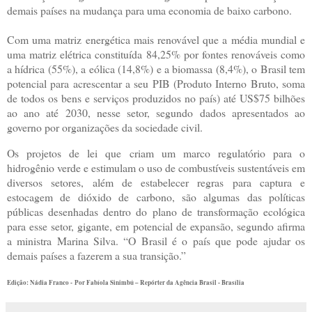
demais países na mudança para uma economia de baixo carbono.
Com uma matriz energética mais renovável que a média mundial e
uma matriz elétrica constituída 84,25% por fontes renováveis como
a hídrica (55%), a eólica (14,8%) e a biomassa (8,4%), o Brasil tem
potencial para acrescentar a seu PIB (Produto Interno Bruto, soma
de todos os bens e serviços produzidos no país) até US$75 bilhões
ao ano até 2030, nesse setor, segundo dados apresentados ao
governo por organizações da sociedade civil.
Os projetos de lei que criam um marco regulatório para o
hidrogênio verde e estimulam o uso de combustíveis sustentáveis em
diversos setores, além de estabelecer regras para captura e
estocagem de dióxido de carbono, são algumas das políticas
públicas desenhadas dentro do plano de transformação ecológica
para esse setor, gigante, em potencial de expansão, segundo afirma
a ministra Marina Silva. “O Brasil é o país que pode ajudar os
demais países a fazerem a sua transição.”
Edição: Nádia Franco - Por Fabíola Sinimbú – Repórter da Agência Brasil - Brasília