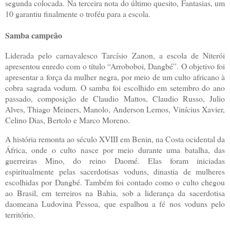
segunda colocada. Na terceira nota do último quesito, Fantasias, um
10 garantiu finalmente o troféu para a escola.
Samba campeão
Liderada pelo carnavalesco Tarcísio Zanon, a escola de Niterói
apresentou enredo com o título “Arroboboi, Dangbé”. O objetivo foi
apresentar a força da mulher negra, por meio de um culto africano à
cobra sagrada vodum. O samba foi escolhido em setembro do ano
passado, composição de Claudio Mattos, Claudio Russo, Julio
Alves, Thiago Meiners, Manolo, Anderson Lemos, Vinícius Xavier,
Celino Dias, Bertolo e Marco Moreno.
A história remonta ao século XVIII em Benin, na Costa ocidental da
África, onde o culto nasce por meio durante uma batalha, das
guerreiras Mino, do reino Daomé. Elas foram iniciadas
espiritualmente pelas sacerdotisas voduns, dinastia de mulheres
escolhidas por Dangbé. Também foi contado como o culto chegou
ao Brasil, em terreiros na Bahia, sob a liderança da sacerdotisa
daomeana Ludovina Pessoa, que espalhou a fé nos voduns pelo
território.