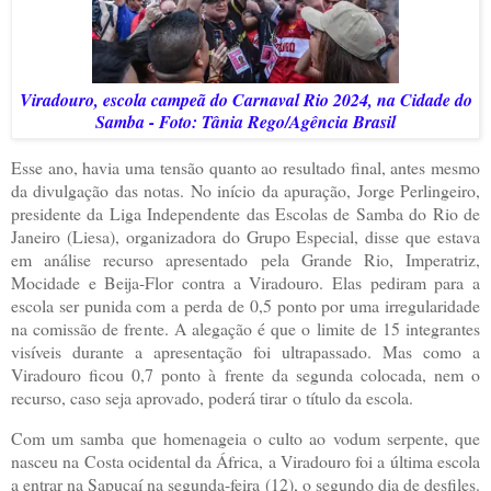
Viradouro, escola campeã do Carnaval Rio 2024, na Cidade do
Samba - Foto: Tânia Rego/Agência Brasil
Esse ano, havia uma tensão quanto ao resultado final, antes mesmo
da divulgação das notas. No início da apuração, Jorge Perlingeiro,
presidente da Liga Independente das Escolas de Samba do Rio de
Janeiro (Liesa), organizadora do Grupo Especial, disse que estava
em análise recurso apresentado pela Grande Rio, Imperatriz,
Mocidade e Beija-Flor contra a Viradouro. Elas pediram para a
escola ser punida com a perda de 0,5 ponto por uma irregularidade
na comissão de frente. A alegação é que o limite de 15 integrantes
visíveis durante a apresentação foi ultrapassado. Mas como a
Viradouro ficou 0,7 ponto à frente da segunda colocada, nem o
recurso, caso seja aprovado, poderá tirar o título da escola.
Com um samba que homenageia o culto ao vodum serpente, que
nasceu na Costa ocidental da África, a Viradouro foi a última escola
a entrar na Sapucaí na segunda-feira (12), o segundo dia de desfiles.