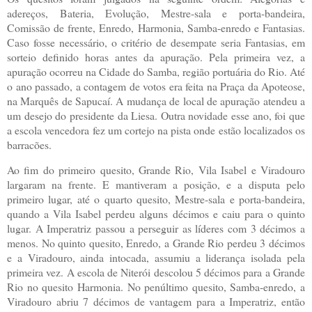
adereços, Bateria, Evolução, Mestre-sala e porta-bandeira,
Comissão de frente, Enredo, Harmonia, Samba-enredo e Fantasias.
Caso fosse necessário, o critério de desempate seria Fantasias, em
sorteio definido horas antes da apuração. Pela primeira vez, a
apuração ocorreu na Cidade do Samba, região portuária do Rio. Até
o ano passado, a contagem de votos era feita na Praça da Apoteose,
na Marquês de Sapucaí. A mudança de local de apuração atendeu a
um desejo do presidente da Liesa. Outra novidade esse ano, foi que
a escola vencedora fez um cortejo na pista onde estão localizados os
barracões.
Ao fim do primeiro quesito, Grande Rio, Vila Isabel e Viradouro
largaram na frente. E mantiveram a posição, e a disputa pelo
primeiro lugar, até o quarto quesito, Mestre-sala e porta-bandeira,
quando a Vila Isabel perdeu alguns décimos e caiu para o quinto
lugar. A Imperatriz passou a perseguir as líderes com 3 décimos a
menos. No quinto quesito, Enredo, a Grande Rio perdeu 3 décimos
e a Viradouro, ainda intocada, assumiu a liderança isolada pela
primeira vez. A escola de Niterói descolou 5 décimos para a Grande
Rio no quesito Harmonia. No penúltimo quesito, Samba-enredo, a
Viradouro abriu 7 décimos de vantagem para a Imperatriz, então