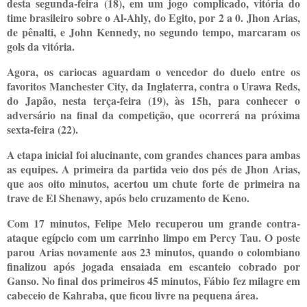
desta segunda-feira (18), em um jogo complicado, vitória do
time brasileiro sobre o Al-Ahly, do Egito, por 2 a 0. Jhon Arias,
de pênalti, e John Kennedy, no segundo tempo, marcaram os
gols da vitória.
Agora, os cariocas aguardam o vencedor do duelo entre os
favoritos Manchester City, da Inglaterra, contra o Urawa Reds,
do Japão, nesta terça-feira (19), às 15h, para conhecer o
adversário na final da competição, que ocorrerá na próxima
sexta-feira (22).
A etapa inicial foi alucinante, com grandes chances para ambas
as equipes. A primeira da partida veio dos pés de Jhon Arias,
que aos oito minutos, acertou um chute forte de primeira na
trave de El Shenawy, após belo cruzamento de Keno.
Com 17 minutos, Felipe Melo recuperou um grande contra-
ataque egípcio com um carrinho limpo em Percy Tau. O poste
parou Arias novamente aos 23 minutos, quando o colombiano
finalizou após jogada ensaiada em escanteio cobrado por
Ganso. No final dos primeiros 45 minutos, Fábio fez milagre em
cabeceio de Kahraba, que ficou livre na pequena área.