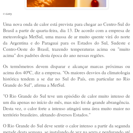
© Getty
Uma nova onda de calor está prevista para chegar ao Centro-Sul do
Brasil a partir de quarta-feira, dia 13. De acordo com a empresa de
meteorologia MetSul, uma massa de ar muito quente virá do norte
da Argentina e do Paraguai para os Estados do Sul, Sudeste e
Centro-Oeste do Brasil, trazendo temperaturas acima ou "muito
acima" dos padrões desta época do ano nessas regiões.
Os termômetros devem disparar e alcançar marcas próximas ou
acima dos 40ºC, diz a empresa. "Os maiores desvios da climatologia
histórica tendem a se dar no Sul do País, em particular no Rio
Grande do Sul", afirma a MetSul.
"O Rio Grande do Sul teve um episódio de calor muito intenso de
um dia apenas no início do mês, mas não foi de grande abrangência.
Desta vez, o calor forte a intenso atingirá uma área muito maior no
território brasileiro, afetando diversos Estados."
O Rio Grande do Sul deve sentir o calor intenso a partir da segunda
metade desta semana, se instalando de vez na sexta e perdurando até