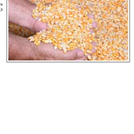
ra
23