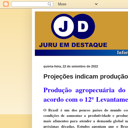
quinta-feira, 22 de setembro de 2022
Projeções indicam produção 
Produção agropecuária do 
acordo com o 12º
Levantame
O Brasil é um dos poucos países do mundo c
condições de aumentar a produtividade e produz
mais alimentos para atender a demanda global n
próximas décadas. Estudos apontam que o Bras