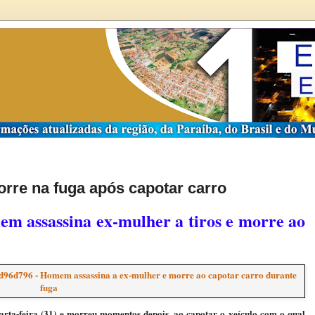
re na fuga após capotar carro
mem assassina ex-mulher a tiros e morre ao
rta-feira (31) e morreu momentos depois, ao capotar o veículo com o qual