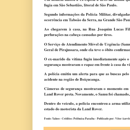
fugia em São Sebastião, litoral de São Paulo.
Segundo informações da Polícia Militar, divulgada
ocorrência em Taboão da Serra, na Grande São Paul
Ao chegarem à casa, na Rua Joaquim Lucas Filho
perfurações na cabeça causadas por tiros.
O Serviço de Atendimento Móvel de Urgência (Samu)
Geral de Pirajussara, onde ela teve o óbito confirma
O ex-marido da vítima fugiu imediatamente após o a
segurança mostraram o rapaz em frente à casa da v
A polícia emitiu um alerta para que as buscas pel
acidente na região de Boiçucanga.
Câmeras de segurança mostraram o momento em que
Land Rover preta. Novamente, o Samu foi chamado, 
Dentro do veículo, a polícia encontrou a arma util
estado do motorista da Land Rover.
Fonte: Yahoo - Créditos: Polêmica Paraíba -
Publicado por: Vitor Azevê