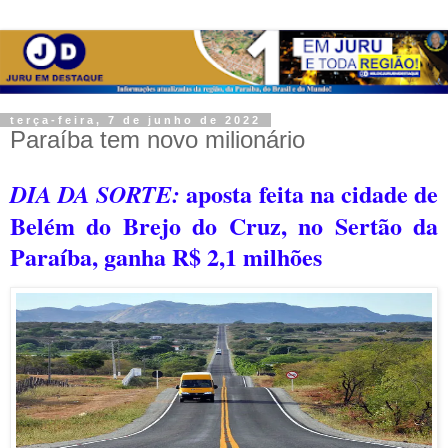
terça-feira, 7 de junho de 2022
Paraíba tem novo milionário
aposta feita na cidade de
DIA DA SORTE:
Belém do Brejo do Cruz, no Sertão da
Paraíba, ganha R$ 2,1 milhões