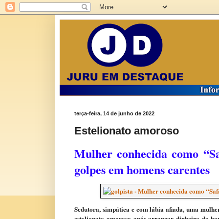
terça-feira, 14 de junho de 2022
Estelionato amoroso
Mulher conhecida como “Saf
golpes em homens carentes
Sedutora, simpática e com lábia afiada, uma mulher
estelionato amoroso após arrancar dinheiro de h