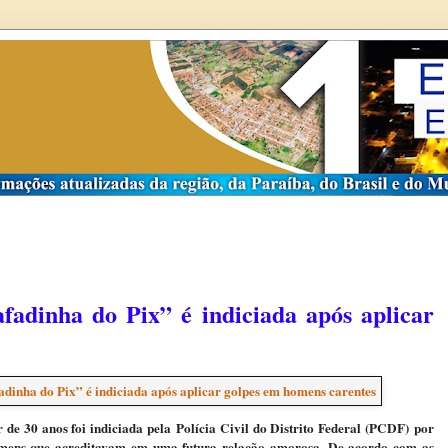
adinha do Pix” é indiciada após aplicar
 de 30 anos foi indiciada pela Polícia Civil do Distrito Federal (PCDF) por
omens que acreditavam em uma futura relação amorosa. De acordo com as