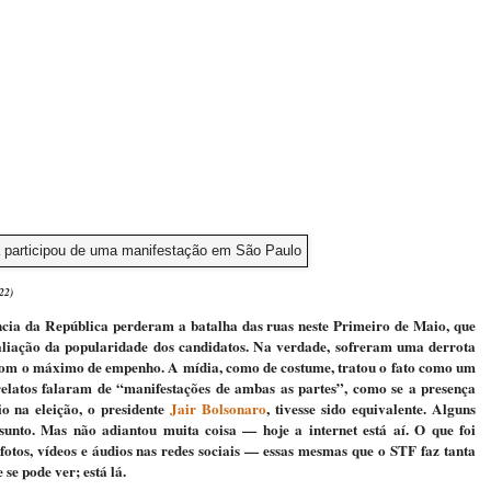
22)
cia da República perderam a batalha das ruas neste Primeiro de Maio, que
aliação da popularidade dos candidatos. Na verdade, sofreram uma derrota
com o máximo de empenho. A mídia, como de costume, tratou o fato como um
relatos falaram de “manifestações de ambas as partes”, como se a presença
io na eleição, o presidente
Jair Bolsonaro
, tivesse sido equivalente. Alguns
sunto. Mas não adiantou muita coisa — hoje a internet está aí. O que foi
otos, vídeos e áudios nas redes sociais — essas mesmas que o STF faz tanta
 se pode ver; está lá.