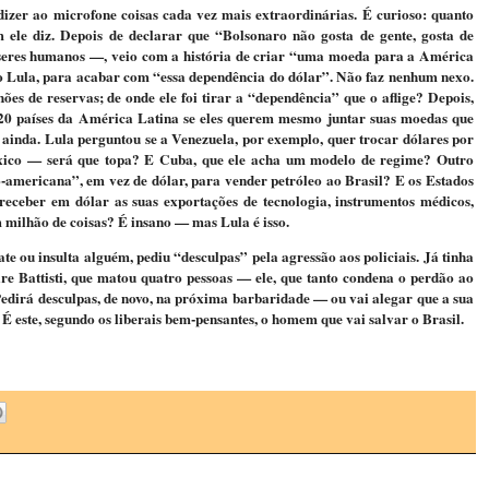
zer ao microfone coisas cada vez mais extraordinárias. É curioso: quanto
ele diz. Depois de declarar que “Bolsonaro não gosta de gente, gosta de
m seres humanos —, veio com a história de criar “uma moeda para a América
o Lula, para acabar com “essa dependência do dólar”. Não faz nenhum nexo.
es de reservas; de onde ele foi tirar a “dependência” que o aflige? Depois,
20 países da América Latina se eles querem mesmo juntar suas moedas que
ainda. Lula perguntou se a Venezuela, por exemplo, quer trocar dólares por
éxico — será que topa? E Cuba, que ele acha um modelo de regime? Outro
o-americana”, em vez de dólar, para vender petróleo ao Brasil? E os Estados
ceber em dólar as suas exportações de tecnologia, instrumentos médicos,
 milhão de coisas? É insano — mas Lula é isso.
te ou insulta alguém, pediu “desculpas” pela agressão aos policiais. Já tinha
are Battisti, que matou quatro pessoas — ele, que tanto condena o perdão ao
edirá desculpas, de novo, na próxima barbaridade — ou vai alegar que a sua
É este, segundo os liberais bem-pensantes, o homem que vai salvar o Brasil.