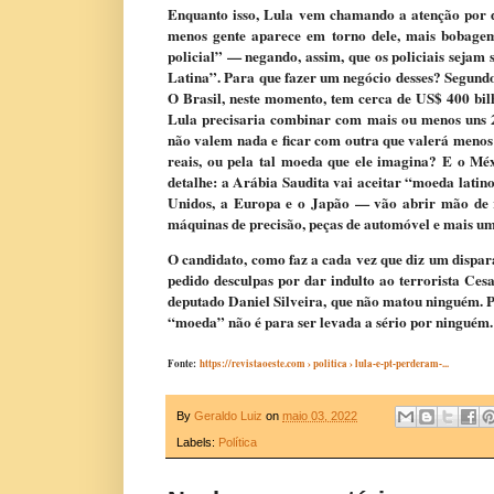
Enquanto isso, Lula vem chamando a atenção por di
menos gente aparece em torno dele, mais bobagem 
policial” — negando, assim, que os policiais seja
Latina”. Para que fazer um negócio desses? Segund
O Brasil, neste momento, tem cerca de US$ 400 bilhõ
Lula precisaria combinar com mais ou menos uns 
não valem nada e ficar com outra que valerá menos 
reais, ou pela tal moeda que ele imagina? E o M
detalhe: a Arábia Saudita vai aceitar “moeda latin
Unidos, a Europa e o Japão — vão abrir mão de re
máquinas de precisão, peças de automóvel e mais um
O candidato, como faz a cada vez que diz um dispara
pedido desculpas por dar indulto ao terrorista Ces
deputado Daniel Silveira, que não matou ninguém. P
“moeda” não é para ser levada a sério por ninguém. 
Fonte:
https://revistaoeste.com
› politica › lula-e-pt-perderam-...
By
Geraldo Luiz
on
maio 03, 2022
Labels:
Política