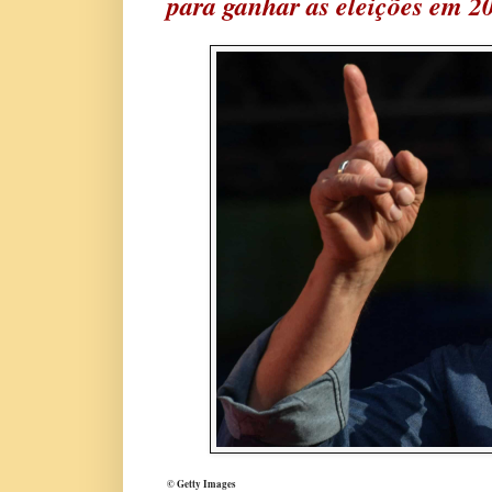
para ganhar as eleições em 2
© Getty Images