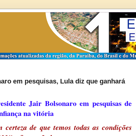
aro em pesquisas, Lula diz que ganhará
esidente Jair Bolsonaro em pesquisas de
nfiança na vitória
m certeza de que temos todas as condições