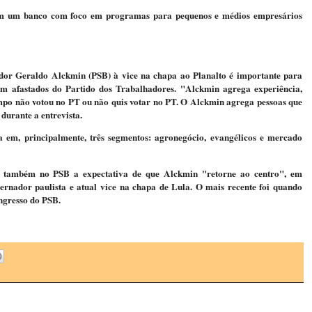
em um banco com foco em programas para pequenos e médios empresários
ador Geraldo Alckmin (PSB) à vice na chapa ao Planalto é importante para
am afastados do Partido dos Trabalhadores. "Alckmin agrega experiência,
mpo não votou no PT ou não quis votar no PT. O Alckmin agrega pessoas que
durante a entrevista.
 em, principalmente, três segmentos: agronegócio, evangélicos e mercado
 também no PSB a expectativa de que Alckmin "retorne ao centro", em
vernador paulista e atual vice na chapa de Lula. O mais recente foi quando
ngresso do PSB.