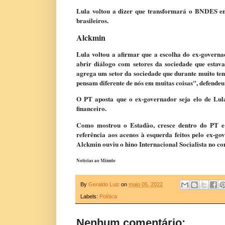
Lula voltou a dizer que transformará o BNDES 
brasileiros.
Alckmin
Lula voltou a afirmar que a escolha do ex-govern
abrir diálogo com setores da sociedade que estav
agrega um setor da sociedade que durante muito te
pensam diferente de nós em muitas coisas", defendeu 
O PT aposta que o ex-governador seja elo de Lula
financeiro.
Como mostrou o Estadão, cresce dentro do PT e
referência aos acenos à esquerda feitos pelo ex-go
Alckmin ouviu o hino Internacional Socialista no co
Notícias ao Minuto
By
Geraldo Luiz
on
maio 05, 2022
Labels:
Política
Nenhum comentário: