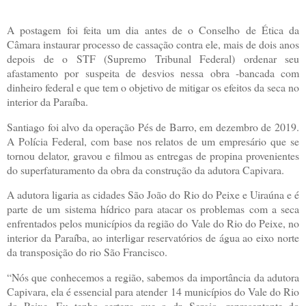
A postagem foi feita um dia antes de o Conselho de Ética da
Câmara instaurar processo de cassação contra ele, mais de dois anos
depois de o STF (Supremo Tribunal Federal) ordenar seu
afastamento por suspeita de desvios nessa obra -bancada com
dinheiro federal e que tem o objetivo de mitigar os efeitos da seca no
interior da Paraíba.
Santiago foi alvo da operação Pés de Barro, em dezembro de 2019.
A Polícia Federal, com base nos relatos de um empresário que se
tornou delator, gravou e filmou as entregas de propina provenientes
do superfaturamento da obra da construção da adutora Capivara.
A adutora ligaria as cidades São João do Rio do Peixe e Uiraúna e é
parte de um sistema hídrico para atacar os problemas com a seca
enfrentados pelos municípios da região do Vale do Rio do Peixe, no
interior da Paraíba, ao interligar reservatórios de água ao eixo norte
da transposição do rio São Francisco.
“Nós que conhecemos a região, sabemos da importância da adutora
Capivara, ela é essencial para atender 14 municípios do Vale do Rio
do Peixe. Eu tenho certeza que o dr. Sergio, representante do