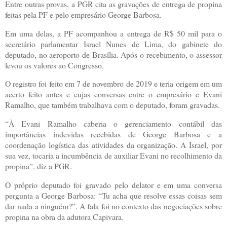
Entre outras provas, a PGR cita as gravações de entrega de propina
feitas pela PF e pelo empresário George Barbosa.
Em uma delas, a PF acompanhou a entrega de R$ 50 mil para o
secretário parlamentar Israel Nunes de Lima, do gabinete do
deputado, no aeroporto de Brasília. Após o recebimento, o assessor
levou os valores ao Congresso.
O registro foi feito em 7 de novembro de 2019 e teria origem em um
acerto feito antes e cujas conversas entre o empresário e Evani
Ramalho, que também trabalhava com o deputado, foram gravadas.
“À Evani Ramalho caberia o gerenciamento contábil das
importâncias indevidas recebidas de George Barbosa e a
coordenação logística das atividades da organização. A Israel, por
sua vez, tocaria a incumbência de auxiliar Evani no recolhimento da
propina”, diz a PGR.
O próprio deputado foi gravado pelo delator e em uma conversa
pergunta a George Barbosa: “Tu acha que resolve essas coisas sem
dar nada a ninguém?”. A fala foi no contexto das negociações sobre
propina na obra da adutora Capivara.