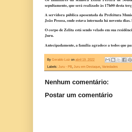
sepultamento, que será realizado às 17h00 desta terç
A servidora pública aposentada da Prefeitura Munic
João Pessoa, onde estava internada há noventa dias. 
O corpo de Zelita está sendo velado em sua residên
Juru.
Antecipadamente, a família agradece a todos que par
By
Geraldo Luiz
on
abril 19, 2022
Labels:
Juru - PB
,
Juru em Destaque
,
Variedades
Nenhum comentário:
Postar um comentário