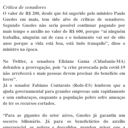
Crítica de senadores
O valor de R$ 200, desde que foi sugerido pelo ministro Paulo
Guedes em maio, tem sido alvo de críticas de senadores.
Segundo Guedes não seria possível continuar pagando por
mais tempo o auxílio no valor de R$ 600, porque “aí ninguém
trabalha, ninguém sai de casa e o isolamento vai ser de oito
anos porque a vida está boa, está tudo tranquilo”, disse o
ministro na época.
No Twitter, a senadora Eliziane Gama (Cidadania-MA)
defendeu a prorrogação, pois “a crise provocada pela covid-19
não arrefecerá e mais pessoas devem precisar do benefício em
breve”.
Já o senador Fabiano Contarato (Rede-ES) lembrou que a
ajuda governamental para grandes empresas saiu rapidamente
e sem embaraços, enquanto a população pobre sofre ameaças
de ter os recursos cortados.
“Para as gigantes do setor aéreo, Guedes já garantiu um
socorro bilionário. Já para os beneficiários do auxílio
emergencial, os pobres e desvalidos, mandou avisar que a