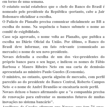
em torno de uma semana.
O estatuto social estabelece que o chefe do Banco do Brasil é
nomeado pelo presidente da República -portanto, cabe a Jair
Bolsonaro oficializar a escolha.
O Palácio do Planalto precisa comunicar oficialmente ao BB a
escolha do nome. Na sequência o banco submete o nome ao
comitê de exigibilidade.
Caso seja aprovado, o nome volta ao Planalto, que publica a
escolha no Diário Oficial da União. Por último, o Banco do
Brasil deve informar, em fato relevante (comunicado ao
mercado) o nome de seu novo presidente.
Novaes defendia a escolha de um dos vice-presidentes do
próprio banco para o seu lugar, e indicou os nomes de Fábio
Barbosa e Mauro Ribeiro Neto em sua carta de demissão
apresentada ao ministro Paulo Guedes (Economia).
O ministro, no entanto, queria alguém de mercado, com perfil
parecido ao do presidente do Banco Central, Roberto Campos
Neto -e o nome de André Brandão se encaixaria neste perfil.
Novaes deixou o banco afirmando que a "a companhia precisa
de renovação para enfrentar os momentos futuros de muitas
inovações no sistema bancário".
Auxiliares de Guedes afirmam que Novaes, que tem 74 anos,