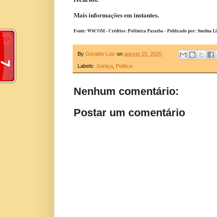
Mais informações em instantes.
Fonte: WSCOM - Créditos: Polêmica Paraíba -
Publicado por:
Suedna L
By
Geraldo Luiz
on
agosto 25, 2020
Labels:
Justiça
,
Politica
Nenhum comentário:
Postar um comentário