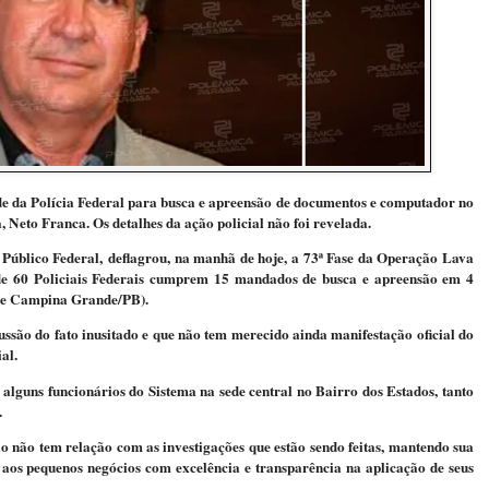
de da Polícia Federal para busca e apreensão de documentos e computador no
 Neto Franca. Os detalhes da ação policial não foi revelada.
 Público Federal, deflagrou, na manhã de hoje, a 73ª Fase da Operação Lava
0 Policiais Federais cumprem 15 mandados de busca e apreensão em 4
B e Campina Grande/PB).
ão do fato inusitado e que não tem merecido ainda manifestação oficial do
al.
alguns funcionários do Sistema na sede central no Bairro dos Estados, tanto
.
o não tem relação com as investigações que estão sendo feitas, mantendo sua
o aos pequenos negócios com excelência e transparência na aplicação de seus