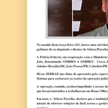
Na manhã desta terça-feira (25), houve uma ativida
gabinete do ex-deputado e diretor do Sebrae/Paraíba,
A Polícia Federal, em cooperação com o Ministério
Jato, denominada ‘OMBRO A OMBRO’. Cerca de 6
cidades (Brasília/DF, João Pessoa/PB, Cabedelo/P
Há no SEBRAE um clima de apreensão pela repercuss
Sistema para esclarecer as razões da operação polici
A operação, contudo, acabou impedindo o acesso de 
que foram instruídos a trabalharem em Home Office
Em nota, o Sebrae Paraíba, declara que a instituiçã
missão de oferecer soluções de fácil acesso e gestã
recursos.