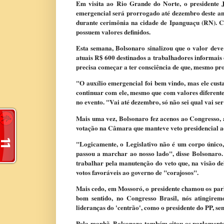
E
m visita ao Rio Grande do Norte, o presidente Ja
emergencial será prorrogado até dezembro deste ano,
durante cerimônia na cidade de Ipanguaçu (RN). Co
possuem valores definidos.
Esta semana, Bolsonaro sinalizou que o valor deve
atuais R$ 600 destinados a trabalhadores informais 
precisa começar a ter consciência de que, mesmo pro
"O auxílio emergencial foi bem vindo, mas ele custa
continuar com ele, mesmo que com valores diferente
no evento. "Vai até dezembro, só não sei qual vai ser
Mais uma vez, Bolsonaro fez acenos ao Congresso, 
votação na Câmara que manteve veto presidencial ao 
"Logicamente, o Legislativo não é um corpo único, 
passou a marchar ao nosso lado", disse Bolsonaro.
trabalhar pela manutenção do veto que, na visão de
votos favoráveis ao governo de "corajosos".
Mais cedo, em Mossoró, o presidente chamou os parl
bom sentido, no Congresso Brasil, nós atingirem
lideranças do 'centrão', como o presidente do PP, se
Pela manhã, Bolsonaro também citou os parlament