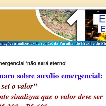
ergencial 'não será eterno'
naro sobre auxílio emergencial:
sei o valor"
te sinalizou que o valor deve ser