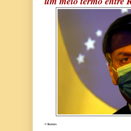
um meio termo entre R
© Reuters