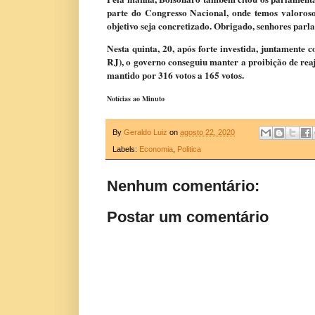
parte do Congresso Nacional, onde temos valoroso
objetivo seja concretizado. Obrigado, senhores parla
Nesta quinta, 20, após forte investida, juntament
RJ), o governo conseguiu manter a proibição de reaj
mantido por 316 votos a 165 voto
s.
Notícias ao Minuto
By
Geraldo Luiz
on
agosto 22, 2020
Labels:
Economia
,
Politica
Nenhum comentário:
Postar um comentário