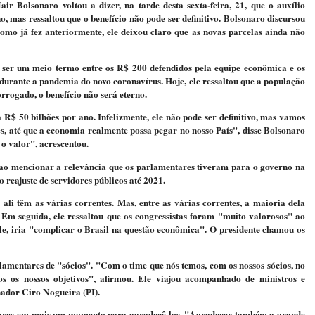
ir Bolsonaro voltou a dizer, na tarde desta sexta-feira, 21, que o auxílio
 mas ressaltou que o benefício não pode ser definitivo. Bolsonaro discursou
mo já fez anteriormente, ele deixou claro que as novas parcelas ainda não
 ser um meio termo entre os R$ 200 defendidos pela equipe econômica e os
durante a pandemia do novo coronavírus. Hoje, ele ressaltou que a população
rrogado, o benefício não será eterno.
 R$ 50 bilhões por ano. Infelizmente, ele não pode ser definitivo, mas vamos
s, até que a economia realmente possa pegar no nosso País", disse Bolsonaro
 o valor", acrescentou.
ao mencionar a relevância que os parlamentares tiveram para o governo na
reajuste de servidores públicos até 2021.
ali têm as várias correntes. Mas, entre as várias correntes, a maioria dela
 Em seguida, ele ressaltou que os congressistas foram "muito valorosos" ao
le, iria "complicar o Brasil na questão econômica". O presidente chamou os
amentares de "sócios". "Com o time que nós temos, com os nossos sócios, no
os os nossos objetivos", afirmou. Ele viajou acompanhado de ministros e
nador Ciro Nogueira (PI).
ares em mais um momento para agradecê-los. "Agradecer também a grande