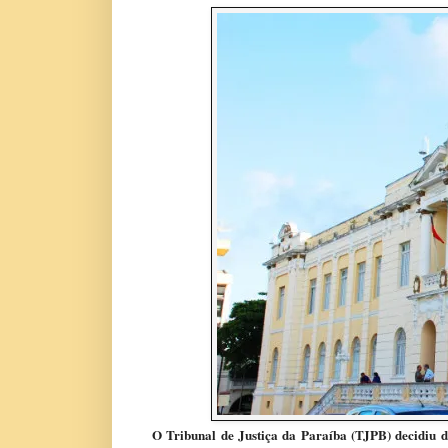
O Tribunal de Justiça da Paraíba (TJPB) decidiu du