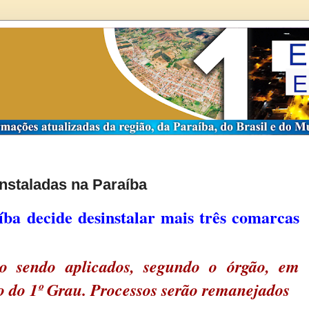
nstaladas na Paraíba
íba decide desinstalar mais três comarcas
ão sendo aplicados, segundo o órgão, em
to do 1º Grau. Processos serão remanejados