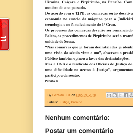
Uiraúna, Caiçara e Pirpirituba, na Paraíba. Com 
outubro do ano passado.
De acordo com o TJPB, as comarcas serão desativad
economia no custeio da máquina para o Judiciári
tecnologia e no fortalecimento do 1º Grau.
Os processos das comarcas deverão ser remanejado
Belém, os procedimentos de Pirpirituba serão tran
unidade de Sousa.
“Nas comarcas que já foram desinstaladas já ident
uma visão do século vinte e um”, observou o pre
Público também opinou a favor das desinstalações.
Mas a OAB e o Sindicato dos Oficiais de Justiça 
uma dificuldade no acesso à Justiça”, argumento
participou da sessão.
Paraíba Já
By
Geraldo Luiz
on
julho 29, 2020
Labels:
Justiça
,
Paraíba
Nenhum comentário:
Postar um comentário