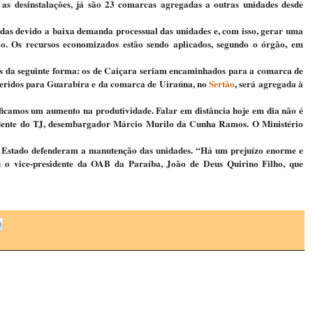
as desinstalações, já são 23 comarcas agregadas a outras unidades desde
as devido a baixa demanda processual das unidades e, com isso, gerar uma
o. Os recursos economizados estão sendo aplicados, segundo o órgão, em
s da seguinte forma: os de Caiçara seriam encaminhados para a comarca de
sferidos para Guarabira e da comarca de Uiraúna, no
Sertão
, será agregada à
ificamos um aumento na produtividade. Falar em distância hoje em dia não é
sidente do TJ, desembargador Márcio Murilo da Cunha Ramos. O Ministério
do Estado defenderam a manutenção das unidades. “Há um prejuízo enorme e
u o vice-presidente da OAB da Paraíba, João de Deus Quirino Filho, que