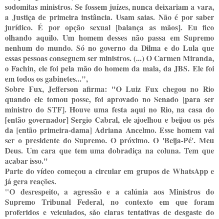
sodomitas ministros. Se fossem juízes, nunca deixariam a vara,
a Justiça de primeira instância. Usam saias. Não é por saber
jurídico. É por opção sexual [balança as mãos]. Eu fico
olhando aquilo. Um homem desses não passa em Supremo
nenhum do mundo. Só no governo da Dilma e do Lula que
essas pessoas conseguem ser ministros. (...) O Carmen Miranda,
o Fachin, ele foi pela mão do homem da mala, da JBS. Ele foi
em todos os gabinetes...",
Sobre Fux, Jefferson afirma: "O Luiz Fux chegou no Rio
quando ele tomou posse, foi aprovado no Senado [para ser
ministro do STF]. Houve uma festa aqui no Rio, na casa do
[então governador] Sergio Cabral, ele ajoelhou e beijou os pés
da [então primeira-dama] Adriana Ancelmo. Esse homem vai
ser o presidente do Supremo. O próximo. O 'Beija-Pé'. Meu
Deus. Um cara que tem uma dobradiça na coluna. Tem que
acabar isso."
Parte do vídeo começou a circular em grupos de WhatsApp e
já gera reações.
"O desrespeito, a agressão e a calúnia aos Ministros do
Supremo Tribunal Federal, no contexto em que foram
proferidos e veiculados, são claras tentativas de desgaste do