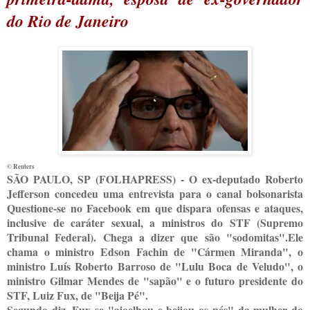
do Rio de Janeiro
© Reuters
S
ÃO PAULO, SP (FOLHAPRESS) - O ex-deputado Roberto
Jefferson concedeu uma entrevista para o canal bolsonarista
Questione-se no Facebook em que dispara ofensas e ataques,
inclusive de caráter sexual, a ministros do STF (Supremo
Tribunal Federal). Chega a dizer que são "sodomitas".Ele
chama o ministro Edson Fachin de "Cármen Miranda", o
ministro Luís Roberto Barroso de "Lulu Boca de Veludo", o
ministro Gilmar Mendes de "sapão" e o futuro presidente do
STF, Luiz Fux, de "Beija Pé".
Segundo diz, Fux se "ajoelhou e beijou os pés" da mulher do