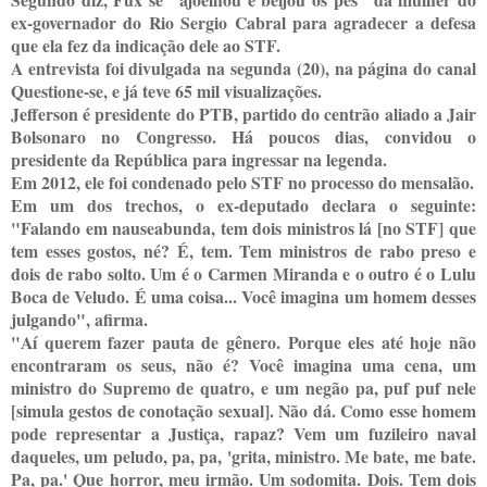
ex-governador do Rio Sergio Cabral para agradecer a defesa
que ela fez da indicação dele ao STF.
A entrevista foi divulgada na segunda (20), na página do canal
Questione-se, e já teve 65 mil visualizações.
Jefferson é presidente do PTB, partido do centrão aliado a Jair
Bolsonaro no Congresso. Há poucos dias, convidou o
presidente da República para ingressar na legenda.
Em 2012, ele foi condenado pelo STF no processo do mensalão.
Em um dos trechos, o ex-deputado declara o seguinte:
"Falando em nauseabunda, tem dois ministros lá [no STF] que
tem esses gostos, né? É, tem. Tem ministros de rabo preso e
dois de rabo solto. Um é o Carmen Miranda e o outro é o Lulu
Boca de Veludo. É uma coisa... Você imagina um homem desses
julgando", afirma.
"Aí querem fazer pauta de gênero. Porque eles até hoje não
encontraram os seus, não é? Você imagina uma cena, um
ministro do Supremo de quatro, e um negão pa, puf puf nele
[simula gestos de conotação sexual]. Não dá. Como esse homem
pode representar a Justiça, rapaz? Vem um fuzileiro naval
daqueles, um peludo, pa, pa, 'grita, ministro. Me bate, me bate.
Pa, pa.' Que horror, meu irmão. Um sodomita. Dois. Tem dois