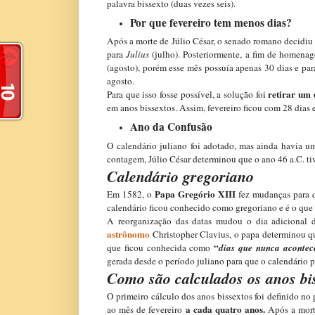
palavra bissexto (duas vezes seis).
Por que fevereiro tem menos dias?
Após a morte de Júlio César, o senado romano decidi
para
Julius
(julho). Posteriormente, a fim de homena
(agosto), porém esse mês possuía apenas 30 dias e pa
agosto.
retirar um 
Para que isso fosse possível, a solução foi
em anos bissextos. Assim, fevereiro ficou com 28 dias
Ano da Confusão
O calendário juliano foi adotado, mas ainda havia um
contagem, Júlio César determinou que o ano 46 a.C. t
Calendário gregoriano
Papa Gregório XIII
Em 1582, o
fez mudanças para q
calendário ficou conhecido como gregoriano e é o que 
A reorganização das datas mudou o dia adicional d
astrônomo
Christopher Clavius, o papa determinou que
“
que ficou conhecida como
dias que nunca aconte
gerada desde o período juliano para que o calendário p
Como são calculados os anos bi
O primeiro cálculo dos anos bissextos foi definido no
a cada quatro anos.
ao mês de fevereiro
Após a morte