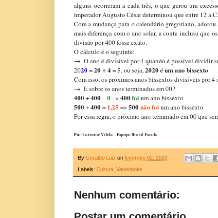
alguns ocorreram a cada três, o que gerou um excesso
imperador Augusto César determinou que entre 12 a.C. 
Com a mudança para o calendário gregoriano, adotou-s
mais diferença com o ano solar, a conta incluiu que o
divisão por 400 fosse exato.
O cálculo é o seguinte:
→ O ano é divisível por 4 quando é possível dividir s
20
20 ÷ 4
5
2020 é um ano bissexto
20
=
=
, ou seja,
Com isso, os próximos anos bissextos divisíveis por 4
→ E sobre os anos terminados em 00?
400
400
0
400
foi
÷
=
=>
um ano bissexto
500
400
1,25
500
não foi
÷
=
=>
um ano bissexto
Por essa regra, o próximo ano terminado em 00 que ser
Por Lorraine Vilela - Equipe Brasil Escola
By
Geraldo Luiz
on
fevereiro 02, 2020
Labels:
Cultura
,
Variedades
Nenhum comentário:
Postar um comentário