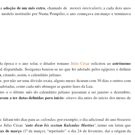
adoção de um mês extra
 a
, chamado de
mensis
intercalaris
, a cada dois anos
o modelo instituído por Numa Pompílio, o ano começava em março e terminava
astrônomo
 da época e o ano solar, o ditador romano
Júlio César
solicitou ao
l disparidade. Sosígenes baseou-se no que foi adotado pelos egípcios e definiu
s
, criando, assim, o calendário juliano.
e, por não ser uma divisão exata, alguns meses ficaram com 30 dias e outros com
 adotadas, como cada mês abranger as quatro fases da Lua.
iro e o último mês do calendário juliano passaram a ser janeiro e dezembro,
ram a ter datas definidas para início
: oitavo dia antes do início dos meses de
: faltam três dias para as
calendas
, por exemplo, o dia adicional do ano bissexto
de Júlio César:
'ante diem bis sextum Kalendas Martias'
, termo em latim que
ndas de março
(1º de março), “repetindo” o dia 24 de fevereiro, daí a origem da