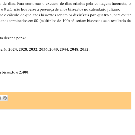
 de dias. Para contornar o excesso de dias criados pela contagem incorreta, o
e 8 a.C. não houvesse a presença de anos bissextos no calendário juliano.
divisíveis por quatro
e o cálculo de que anos bissextos seriam os
e, para evitar
s anos terminados em 00 (múltiplos de 100) só seriam bissextos se o resultado da
ua dezena por 4:
2024, 2028, 2032, 2036, 2040, 2044, 2048, 2052
 serão
.
2.400
á bissexto é
.