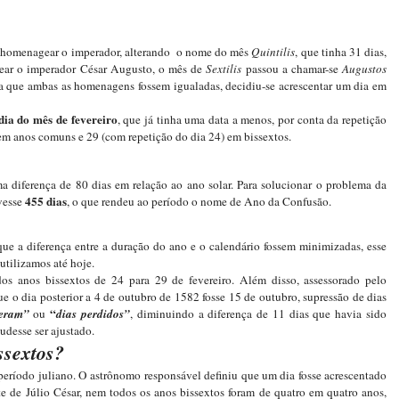
u homenagear o imperador, alterando o nome do mês
Quintilis
, que tinha 31 dias,
gear o imperador César Augusto, o mês de
Sextilis
passou a chamar-se
Augustos
ra que ambas as homenagens fossem igualadas, decidiu-se acrescentar um dia em
dia do mês de fevereiro
, que já tinha uma data a menos, por conta da repetição
 em anos comuns e 29 (com repetição do dia 24) em bissextos.
a diferença de 80 dias em relação ao ano solar. Para solucionar o problema da
455 dias
ivesse
, o que rendeu ao período o nome de Ano da Confusão.
ue a diferença entre a duração do ano e o calendário fossem minimizadas, esse
utilizamos até hoje.
os anos bissextos de 24 para 29 de fevereiro. Além disso, assessorado pelo
 o dia posterior a 4 de outubro de 1582 fosse 15 de outubro, supressão de dias
“
ceram”
ou
dias perdidos”
, diminuindo a diferença de 11 dias que havia sido
udesse ser ajustado.
ssextos?
 período juliano. O astrônomo responsável definiu que um dia fosse acrescentado
 de Júlio César, nem todos os anos bissextos foram de quatro em quatro anos,