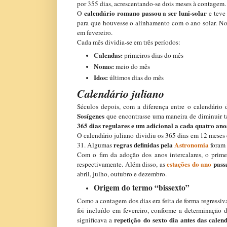
por 355 dias, acrescentando-se dois meses à contagem.
calendário romano passou a ser luni-solar
O
e teve
para que houvesse o alinhamento com o ano solar. N
em fevereiro.
Cada mês dividia-se em três períodos:
Calendas:
primeiros dias do mês
Nonas:
meio do mês
Idos:
últimos dias do mês
Calendário juliano
Séculos depois, com a diferença entre o calendário
Sosígenes
que encontrasse uma maneira de diminuir ta
365 dias regulares e um adicional a cada quatro ano
O calendário juliano dividiu os 365 dias em 12 meses 
regras definidas pela
Astronomia
31. Algumas
foram
Com o fim da adoção dos anos intercalares, o prime
estações do ano
passa
respectivamente. Além disso, as
abril, julho, outubro e dezembro.
Origem do termo “bissexto”
Como a contagem dos dias era feita de forma regressiva
foi incluído em fevereiro, conforme a determinação 
repetição do sexto dia antes das cale
significava a