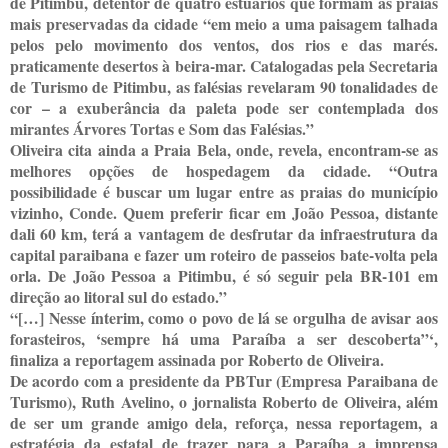
de Pitimbu, detentor de quatro estuários que formam as praias
mais preservadas da cidade “em meio a uma paisagem talhada
pelos pelo movimento dos ventos, dos rios e das marés.
praticamente desertos à beira-mar. Catalogadas pela Secretaria
de Turismo de Pitimbu, as falésias revelaram 90 tonalidades de
cor – a exuberância da paleta pode ser contemplada dos
mirantes Árvores Tortas e Som das Falésias.”
Oliveira cita ainda a Praia Bela, onde, revela, encontram-se as
melhores opções de hospedagem da cidade. “Outra
possibilidade é buscar um lugar entre as praias do município
vizinho, Conde. Quem preferir ficar em João Pessoa, distante
dali 60 km, terá a vantagem de desfrutar da infraestrutura da
capital paraibana e fazer um roteiro de passeios bate-volta pela
orla. De João Pessoa a Pitimbu, é só seguir pela BR-101 em
direção ao litoral sul do estado.”
“[…] Nesse ínterim, como o povo de lá se orgulha de avisar aos
forasteiros, ‘sempre há uma Paraíba a ser descoberta”‘,
finaliza a reportagem assinada por Roberto de Oliveira.
De acordo com a presidente da PBTur (Empresa Paraibana de
Turismo), Ruth Avelino, o jornalista Roberto de Oliveira, além
de ser um grande amigo dela, reforça, nessa reportagem, a
estratégia da estatal de trazer para a Paraíba a imprensa