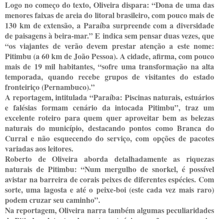
Logo no começo do texto, Oliveira dispara: “Dona de uma das
menores faixas de areia do litoral brasileiro, com pouco mais de
130 km de extensão, a Paraíba surpreende com a diversidade
de paisagens à beira-mar.” E indica sem pensar duas vezes, que
“os viajantes de verão devem prestar atenção a este nome:
Pitimbu (a 60 km de João Pessoa). A cidade, afirma, com pouco
mais de 19 mil habitantes, “sofre uma transformação na alta
temporada, quando recebe grupos de visitantes do estado
fronteiriço (Pernambuco).”
A reportagem, intitulada “Paraíba: Piscinas naturais, estuários
e falésias formam cenário da intocada Pitimbu”, traz um
excelente roteiro para quem quer aproveitar bem as belezas
naturais do município, destacando pontos como Branca do
Curral e não esquecendo do serviço, com opções de pacotes
variadas aos leitores.
Roberto de Oliveira aborda detalhadamente as riquezas
naturais de Pitimbu: “Num mergulho de snorkel, é possível
avistar na barreira de corais peixes de diferentes espécies. Com
sorte, uma lagosta e até o peixe-boi (este cada vez mais raro)
podem cruzar seu caminho”.
Na reportagem, Oliveira narra também algumas peculiaridades