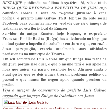
publicada na última terça-feira, 28, sob o título
DESTAQUE
, cujo
BUÉGA QUER RETORNAR À PREFEITURA DE JURU
conteúdo aborda a volta do ex-gestor juruense à cena
política,
o prefeito Luis Galvão (PSB) fez uso da rede social
Facebook para comentar não ser verdade que ele o impeça de
trabalhar no escritório local da Empaer
Servidor da antiga Emater, hoje Empaer, o ex-prefeito
Francisco Emídio Batista (Buéga) havia declarado ao blog que
o atual gestor o impedia de trabalhar em Juru e que, em razão
dessa perseguição, exercia atualmente suas atividades
profissionais no município de Tavares.
Em seu comentário Luis Galvão diz que Buéga não trabalha
em Juru porque não quer, e que o mesmo terá o seu apoio na
hora que quiser vir para o escritório local. Afirmou ainda o
atual gestor que os dois nunca tiveram problema político ou
pessoal e que nunca lhe negou apoio quando precisou da
gestão.
Veja a íntegra do comentário do prefeito Luis Galvão
negando que impeça Buéga de trabalhar em Juru:
Luis Galvão
Quero dizer que ele não trabalha em Juru por que não