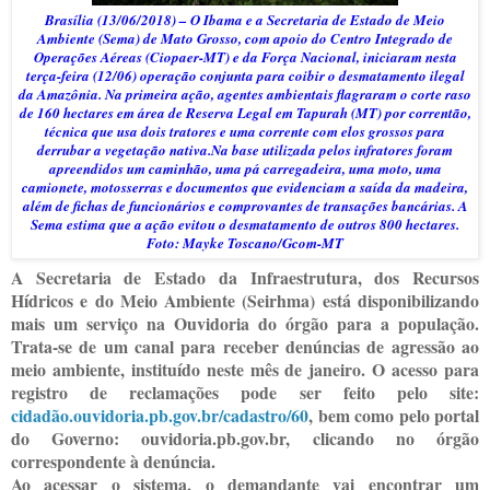
Brasília (13/06/2018) – O Ibama e a Secretaria de Estado de Meio
Ambiente (Sema) de Mato Grosso, com apoio do Centro Integrado de
Operações Aéreas (Ciopaer-MT) e da Força Nacional, iniciaram nesta
terça-feira (12/06) operação conjunta para coibir o desmatamento ilegal
da Amazônia. Na primeira ação, agentes ambientais flagraram o corte raso
de 160 hectares em área de Reserva Legal em Tapurah (MT) por correntão,
técnica que usa dois tratores e uma corrente com elos grossos para
derrubar a vegetação nativa.Na base utilizada pelos infratores foram
apreendidos um caminhão, uma pá carregadeira, uma moto, uma
camionete, motosserras e documentos que evidenciam a saída da madeira,
além de fichas de funcionários e comprovantes de transações bancárias. A
Sema estima que a ação evitou o desmatamento de outros 800 hectares.
Foto: Mayke Toscano/Gcom-MT
A Secretaria de Estado da Infraestrutura, dos Recursos
Hídricos e do Meio Ambiente (Seirhma) está disponibilizando
mais um serviço na Ouvidoria do órgão para a população.
Trata-se de um canal para receber denúncias de agressão ao
meio ambiente, instituído neste mês de janeiro. O acesso para
registro de reclamações pode ser feito pelo site:
cidadão.ouvidoria.pb.gov.br/cadastro/60
, bem como pelo portal
do Governo: ouvidoria.pb.gov.br, clicando no órgão
correspondente à denúncia.
Ao acessar o sistema, o demandante vai encontrar um