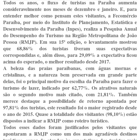
Todos os anos, o fluxo de turistas na Paraíba aumenta
consideravelmente nos meses de dezembro e janeiro. E, para
entender melhor como pensam estes visitantes, a Fecomércio
Paraíba, por meio do Instituto de Planejamento, Estatística e
Desenvolvimento da Paraíba (Inpes), realiza a Pesquisa Anual
do Desempenho do Turismo na Região Metropolitana de João
Pessoa (RMJP). Em sua 15ª edição, o levantamento mostrou
que 68,86% dos turistas tiveram suas expectativas
correspondidas e, além disso, para 29,09% a expectativa ficou
acima do esperado, o melhor resultado desde 2017.
A beleza das praias paraibanas, com águas mornas e
cristalinas, e a natureza bem preservada em grande parte
delas, foi o principal motivo da escolha da Paraíba para fazer o
turismo de lazer, indicado por 62,77%. Os atrativos naturais
são o segundo motivo mais citado, com 21,81%. Também
merece destaque a possibilidade de retorno apontada por
97,81% dos turistas, este resultado foi o maior registrado desde
o ano de 2015. Quase a totalidade dos visitantes (98,10%) estão
dispostos a indicar a RMJP como roteiro turístico.
Todos esses dados foram justificados pelos visitantes que
apontaram a RMJP como um dos mais agradáveis destinos