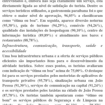
entrevistados e, embora não seja exatamente um serviço, está
diretamente ligada ao nível de satisfação do turista. Dentre os
serviços turísticos utilizados, a gastronomia paraibana foi o que
obteve o maior nível de aprovação, 96,05% a classificaram
como “ótima ou boa”. Em seguida, aparece diversão noturna
(95,38%), guia de turismo (94,29%), comércio (94,26%),
qualidade das instalações de hospedagem (90,10%), centro de
informação turística (89,89%) e atendimento nos bares e
restaurantes (88,78%).
Infraestrutura, comunicação, transporte, saúde e
acessibilidade
Uma boa infraestrutura urbana e a oferta de serviços públicos
eficientes são importantes itens para o desenvolvimento da
atividade turística. Sobre esses pontos, os turistas avaliaram
com indicação de “ótima ou boa” acima de 75,00%. O destaque
foi para os serviços prestados pelos motoristas de aplicativos de
transporte privativo (95,78%), sinalização urbana em João
Pessoa (91,30%), serviços de comunicação na capital (91,24%)
e os serviços prestados pelos taxistas na cidade de João Pessoa
(87,78%). Os turistas também apontaram como “ótimo ou
bom” os serviços públicos de Segurança e de Limpeza na
cidade de João Pessoa, com 86,32% e 78,37%,