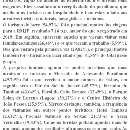
turísticos, capaz de atender às expectativas dos turistas mais
exigentes. Eles ressaltaram a receptividade do paraibano, que
acolhem os turistas com hospitalidade e bem-estar, aliada aos
atrativos turísticos naturais, paisagísticos e urbanos.
O turismo de lazer (54,97%) foi o principal motivo das viagens
para a RMJP, resultado 7,16 p.p. maior do que o registrado em
2019. Em seguida, aparecem aqueles que vieram visitar seus
familiares/amigos (26,46%) e os que vieram a trabalho (5,99%).
Dos que vieram pela primeira vez (29,82%), o principal motivo
também foi o turismo de lazer citado por 81,86% do total desse
grupo.
A pesquisa também aponta os pontos turísticos que mais
atraíram os turistas: o Mercado de Artesanato Paraibano
(49,79%) foi o que recebeu o maior número de visitas, em
seguida vem o Pôr do Sol do Jacaré (45,57%), Feirinha de
Tambaú (43,04%), Farol do Cabo Branco (32,49%), o Parque
Solon de Lucena (Lagoa) (30,17%) e o Centro Histórico de
João Pessoa (25,95%). Merece destaque, também, a frequência
dos visitantes em outros pontos turísticos: Hotel Tambaú
(23,42%), Piscinas Naturais do Seixas (21,73%) e Areia
Vermelha (19,83%). Como os turistas podiam apontar mais de
um local, a soma dos resultados ultrapassa os cem por cento. As