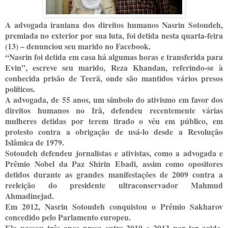
A advogada iraniana dos direitos humanos Nasrin Sotoudeh,
premiada no exterior por sua luta, foi detida nesta quarta-feira
(13) – denunciou seu marido no Facebook.
“Nasrin foi detida em casa há algumas horas e transferida para
Evin”, escreve seu marido, Reza Khandan, referindo-se à
conhecida prisão de Teerã, onde são mantidos vários presos
políticos.
A advogada, de 55 anos, um símbolo do ativismo em favor dos
direitos humanos no Irã, defendeu recentemente várias
mulheres detidas por terem tirado o véu em público, em
protesto contra a obrigação de usá-lo desde a Revolução
Islâmica de 1979.
Sotoudeh defendeu jornalistas e ativistas, como a advogada e
Prêmio Nobel da Paz Shirin Ebadi, assim como opositores
detidos durante as grandes manifestações de 2009 contra a
reeleição do presidente ultraconservador Mahmud
Ahmadinejad.
Em 2012, Nasrin Sotoudeh conquistou o Prêmio Sakharov
concedido pelo Parlamento europeu.
Ela passou três anos presa entre 2010 e 2013 por ter agido,