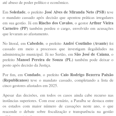
até abuso de poder político e econômico.
Soledade
José Alves de Miranda Neto (PSB)
Em
, o prefeito
teve
o mandato cassado após decisão que apontou práticas irregulares
Riacho dos Cavalos
Arthur Vieira
em sua gestão. Já em
, o gestor
Carneiro (PP)
também perdeu o cargo, envolvido em acusações
que levaram ao afastamento.
Cabedelo
André Coutinho (Avante)
No litoral, em
, o prefeito
foi
cassado em meio a processos que investigam ilegalidades na
São José de Caiana
administração municipal. Já no Sertão, em
, o
Manoel Pereira de Souza (PL)
prefeito
também pode deixar o
posto após decisão da Justiça.
Condado
Caio Rodrigo Bezerra Paixão
Por fim, em
, o prefeito
(Republicanos)
teve o mandato cassado, completando a lista de
cinco gestores afastados em 2025.
Apesar das decisões, em todos os casos ainda cabe recurso nas
instâncias superiores. Com esse cenário, a Paraíba se destaca entre
os estados com maior número de cassações neste ano, o que
reacende o debate sobre fiscalização e transparência na gestão