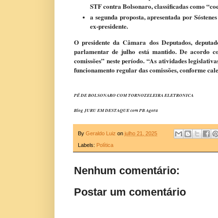
STF contra Bolsonaro, classificadas como “coer
a segunda proposta, apresentada por Sóstene
ex-presidente.
O presidente da Câmara dos Deputados, deputado
parlamentar de julho está mantido. De acordo c
comissões” neste período. “As atividades legislativ
funcionamento regular das comissões, conforme cale
PÉ DE BOLSONARO COM TORNOZELEIRA ELETRONICA
Blog JURU EM DESTAQUE com PB Agora
By
Geraldo Luiz
on
julho 21, 2025
Labels:
Política
Nenhum comentário:
Postar um comentário