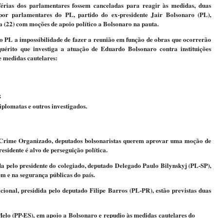
érias dos parlamentares fossem canceladas para reagir às medidas, duas
or parlamentares do PL, partido do ex-presidente Jair Bolsonaro (PL),
a (22) com moções de apoio político a Bolsonaro na pauta.
o PL a impossibilidade de fazer a reunião em função de obras que ocorrerão
uérito que investiga a atuação de Eduardo Bolsonaro contra instituições
e medidas cautelares:
;
diplomatas e outros investigados.
Crime Organizado, deputados bolsonaristas querem aprovar uma moção de
esidente é alvo de perseguição política.
da pelo presidente do colegiado, deputado Delegado Paulo Bilynskyj (PL-SP),
m e na segurança públicas do país.
ional, presidida pelo deputado Filipe Barros (PL-PR), estão previstas duas
elo (PP-ES), em apoio a Bolsonaro e repudio às medidas cautelares do