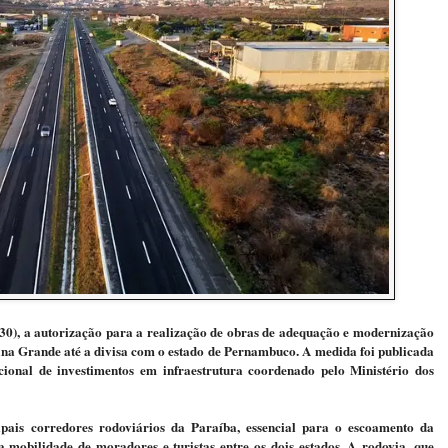
 (30), a autorização para a realização de obras de adequação e modernização
ina Grande até a divisa com o estado de Pernambuco. A medida foi publicada
cional de investimentos em infraestrutura coordenado pelo Ministério dos
ais corredores rodoviários da Paraíba, essencial para o escoamento da
a mobilidade de moradores e turistas entre os dois estados. A rodovia, que