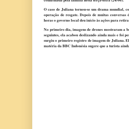
confirmada pela família nesta terça-feira (24/06).
O caso de Juliana tornou-se um drama mundial, co
operação de resgate. Depois de muitas conversas 
horas o governo local deu início às ações para retir
No primeiro dia, imagens de drones mostraram a br
seguintes, ela acabou deslizando ainda mais e foi p
surgiu o primeiro registro de imagem de Juliana. El
matéria da BBC Indonésia sugere que a turista ainda