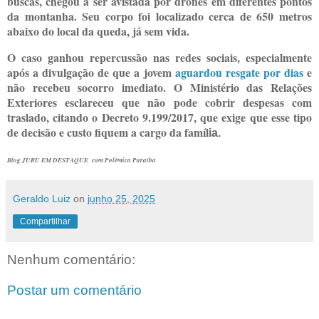
buscas, chegou a ser avistada por drones em diferentes pontos
da montanha. Seu corpo foi localizado cerca de 650 metros
abaixo do local da queda, já sem vida.
O caso ganhou repercussão nas redes sociais, especialmente
após a divulgação de que a jovem
aguardou resgate por dias
e
não recebeu socorro imediato. O Ministério das Relações
Exteriores esclareceu que não pode cobrir despesas com
traslado, citando o Decreto 9.199/2017, que exige que esse tipo
de decisão e custo fiquem a cargo da famíl
ia.
Blog JURU EM DESTAQUE com Polêmica Paraíba
Geraldo Luiz
on
junho 25, 2025
Compartilhar
Nenhum comentário:
Postar um comentário