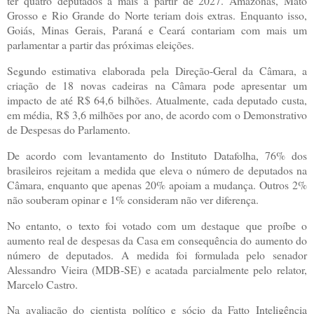
ter quatro deputados a mais a partir de 2027. Amazonas, Mato
Grosso e Rio Grande do Norte teriam dois extras. Enquanto isso,
Goiás, Minas Gerais, Paraná e Ceará contariam com mais um
parlamentar a partir das próximas eleições.
Segundo estimativa elaborada pela Direção-Geral da Câmara, a
criação de 18 novas cadeiras na Câmara pode apresentar um
impacto de até R$ 64,6 bilhões. Atualmente, cada deputado custa,
em média, R$ 3,6 milhões por ano, de acordo com o Demonstrativo
de Despesas do Parlamento.
De acordo com levantamento do Instituto Datafolha, 76% dos
brasileiros rejeitam a medida que eleva o número de deputados na
Câmara, enquanto que apenas 20% apoiam a mudança. Outros 2%
não souberam opinar e 1% consideram não ver diferença.
No entanto, o texto foi votado com um destaque que proíbe o
aumento real de despesas da Casa em consequência do aumento do
número de deputados. A medida foi formulada pelo senador
Alessandro Vieira (MDB-SE) e acatada parcialmente pelo relator,
Marcelo Castro.
Na avaliação do cientista político e sócio da Fatto Inteligência