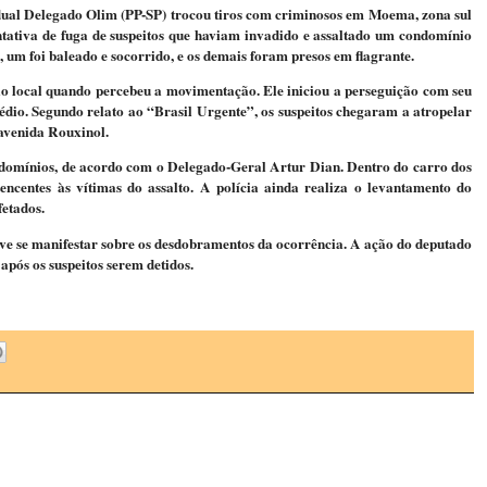
tadual Delegado Olim (PP-SP) trocou tiros com criminosos em Moema, zona sul
ntativa de fuga de suspeitos que haviam invadido e assaltado um condomínio
s, um foi baleado e socorrido, e os demais foram presos em flagrante.
 local quando percebeu a movimentação. Ele iniciou a perseguição com seu
édio. Segundo relato ao “Brasil Urgente”, os suspeitos chegaram a atropelar
 avenida Rouxinol.
ndomínios, de acordo com o Delegado-Geral Artur Dian. Dentro do carro dos
tencentes às vítimas do assalto. A polícia ainda realiza o levantamento do
etados.
eve se manifestar sobre os desdobramentos da ocorrência. A ação do deputado
 após os suspeitos serem detidos.