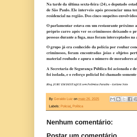
Na tarde da última sexta-feira (24), o deputado es
de São Paulo. Ele interveio após presenciar uma te
residencial na região. Dos cinco suspeitos envolvido
O parlamentar estava em um restaurante próximo ao
próprio carro após ver os criminosos deixando o pr
pessoas durante a fuga, mas foram interceptados na
O grupo já era conhecido da polícia por roubar co
criminosos, foram encontradas joias e objetos per
material roubado e apura o número de moradores af
A Secretaria de Segurança Pública foi acionada e d
foi isolada, e o reforço policial foi chamado somente
Blog JURU EM DESTAQUE com Polêmica Paraíba -
Gerlane Neto
By
Geraldo Luiz
on
maio 26, 2025
Labels:
Policial
,
Política
Nenhum comentário:
Postar um comentário