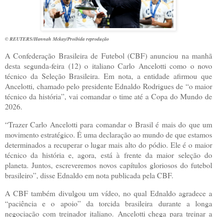
© REUTERS/Hannah Mckay/Proibida reprodução
A Confederação Brasileira de Futebol (CBF) anunciou na manhã
desta segunda-feira (12) o italiano Carlo Ancelotti como o novo
técnico da Seleção Brasileira. Em nota, a entidade afirmou que
Ancelotti, chamado pelo presidente Ednaldo Rodrigues de “o maior
técnico da história”, vai comandar o time até a Copa do Mundo de
2026.
“Trazer Carlo Ancelotti para comandar o Brasil é mais do que um
movimento estratégico. É uma declaração ao mundo de que estamos
determinados a recuperar o lugar mais alto do pódio. Ele é o maior
técnico da história e, agora, está à frente da maior seleção do
planeta. Juntos, escreveremos novos capítulos gloriosos do futebol
brasileiro”, disse Ednaldo em nota publicada pela CBF.
A CBF também divulgou um vídeo, no qual Ednaldo agradece a
“paciência e o apoio” da torcida brasileira durante a longa
negociação com treinador italiano. Ancelotti chega para treinar a