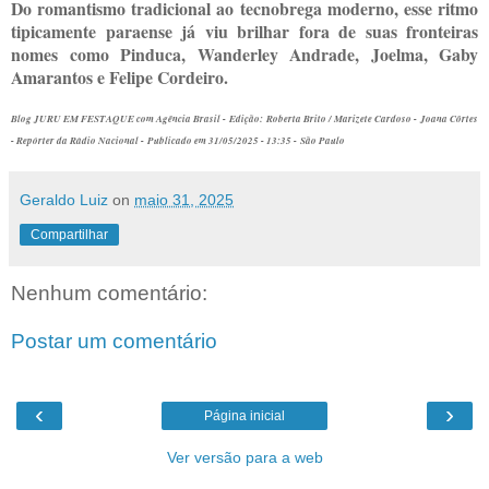
Do romantismo tradicional ao tecnobrega moderno, esse ritmo
tipicamente paraense já viu brilhar fora de suas fronteiras
nomes como Pinduca, Wanderley Andrade, Joelma, Gaby
Amarantos e Felipe Cordeiro.
Blog JURU EM FESTAQUE com Agência Brasil - Edição: Roberta Brito / Marizete Cardoso - Joana Côrtes
- Repórter da Rádio Nacional - Publicado em 31/05/2025 - 13:35 - São Paulo
Geraldo Luiz
on
maio 31, 2025
Compartilhar
Nenhum comentário:
Postar um comentário
‹
›
Página inicial
Ver versão para a web