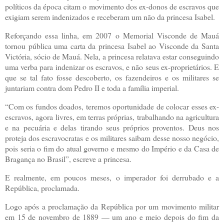
políticos da época citam o movimento dos ex-donos de escravos que
exigiam serem indenizados e receberam um não da princesa Isabel.
Reforçando essa linha, em 2007 o Memorial Visconde de Mauá
tornou pública uma carta da princesa Isabel ao Visconde da Santa
Victória, sócio de Mauá. Nela, a princesa relatava estar conseguindo
uma verba para indenizar os escravos, e não seus ex-proprietários. E
que se tal fato fosse descoberto, os fazendeiros e os militares se
juntariam contra dom Pedro II e toda a família imperial.
“Com os fundos doados, teremos oportunidade de colocar esses ex-
escravos, agora livres, em terras próprias, trabalhando na agricultura
e na pecuária e delas tirando seus próprios proventos. Deus nos
proteja dos escravocratas e os militares saibam desse nosso negócio,
pois seria o fim do atual governo e mesmo do Império e da Casa de
Bragança no Brasil”, escreve a princesa.
E realmente, em poucos meses, o imperador foi derrubado e a
República, proclamada.
Logo após a proclamação da República por um movimento militar
em 15 de novembro de 1889 — um ano e meio depois do fim da