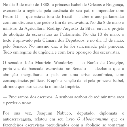
No dia 3 de maio de 1888, a princesa Isabel de Orleans e Bragança,
exercendo a regência pela ausência de seu pai, o imperador dom
Pedro II — que estava fora do Brasil —, abre o ano parlamentar
com um discurso que pede o fim da escravatura. No dia 8 de maio o
ministro da Agricultura, Rodrigo Augusto da Silva, envia o projeto
de abolição da escravatura ao Parlamento. No dia 10 de maio, o
texto é aprovado pela Câmara dos Deputados, e no dia 13 de maio,
pelo Senado. No mesmo dia, a lei foi sancionada pela princesa.
Tudo em regime de urgência e com forte oposição dos escravistas.
O senador João Maurício Wanderley — o Barão de Cotegipe,
porta-voz da bancada escravista no Senado — declarou que a
abolição mergulharia o país em uma crise econômica, com
consequências políticas. E após a sanção da lei pela princesa Isabel,
afirmou que isso causaria o fim do Império.
— Precisamos dos escravos. A senhora acabou de redimir uma raça
e perder o trono!
Por sua vez, Joaquim Nabuco, deputado, diplomata e
antiescravagista, relatou em seu livro
O Abolicionismo
que os
fazendeiros escravistas prejudicados com a abolição se tornaram