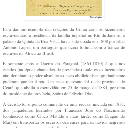
Para dar um exemplo das relações da Coroa com os fazendeiros
escravocratas, a residência da família imperial no Rio de Janeiro, o
palácio da Quinta da Boa Vista, havia sido doada em 1808 por Elias
Antônio Lopes, um português que fizera fortuna com o tráfico de
escravos da África ao Brasil.
E somente após a Guerra do Paraguai (1864-1870) é que nos
estados (na época chamados de províncias) onde esses fazendeiros
não detinham o poder absoluto as teses abolicionistas gradualmente
puderam ganhar força. Um caso relevante foi o da província do
Ceará, que aboliu a escravidão em 25 de março de 1884, por obra
do presidente da província, Sátiro de Oliveira Dias.
A decisão foi o ponto culminante de uma recusa, iniciada em 1881,
dos jangadeiros liderados por Francisco José do Nascimento
(conhecido como Chico Matilde e mais tarde, como Dragão do
Mar) em transportar os escravos cearenses para os navios negreiros
que os levariam para o sul do Brasil.