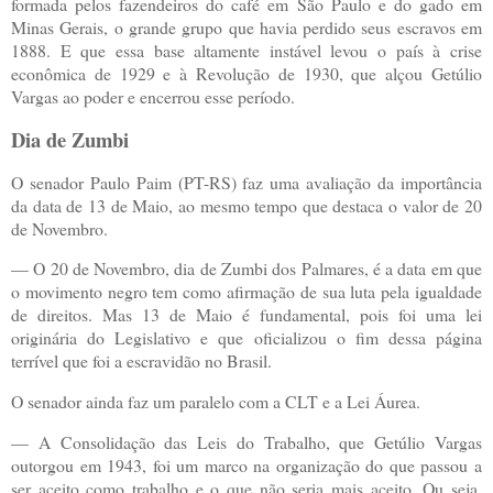
formada pelos fazendeiros do café em São Paulo e do gado em
Minas Gerais, o grande grupo que havia perdido seus escravos em
1888. E que essa base altamente instável levou o país à crise
econômica de 1929 e à Revolução de 1930, que alçou Getúlio
Vargas ao poder e encerrou esse período.
Dia de Zumbi
O senador Paulo Paim (PT-RS) faz uma avaliação da importância
da data de 13 de Maio, ao mesmo tempo que destaca o valor de 20
de Novembro.
— O 20 de Novembro, dia de Zumbi dos Palmares, é a data em que
o movimento negro tem como afirmação de sua luta pela igualdade
de direitos. Mas 13 de Maio é fundamental, pois foi uma lei
originária do Legislativo e que oficializou o fim dessa página
terrível que foi a escravidão no Brasil.
O senador ainda faz um paralelo com a CLT e a Lei Áurea.
— A Consolidação das Leis do Trabalho, que Getúlio Vargas
outorgou em 1943, foi um marco na organização do que passou a
ser aceito como trabalho e o que não seria mais aceito. Ou seja,