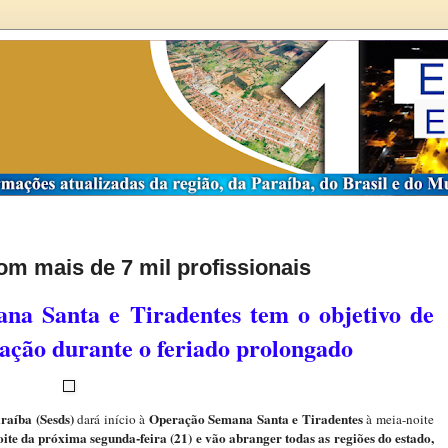
om mais de 7 mil profissionais
a Santa e Tiradentes tem o objetivo de
lação durante o feriado prolongado
raíba (Sesds)
Operação Semana Santa e Tiradentes
dará início à
à meia-noite
ite da próxima segunda-feira (21) e vão abranger todas as regiões do estado,