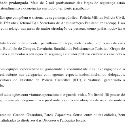
riado prolongado
. Mais de 7 mil profissionais das forças de segurança estão
 atendimento a ocorrências em todo o território paraibano.
gãos que compõem o sistema de segurança pública: Polícia Militar, Polícia Civil,
 Trânsito (Detran-PB) e Secretaria de Administração Penitenciária (Seap). Essa
, com reforço nas áreas de maior circulação de pessoas, como praias, rodovias e
alidades de policiamento: patrulhamento a pé, motorizado, com o uso de cães
a, Batalhão de Choque, Cavalaria, Batalhão de Policiamento Turístico, Grupo de
tivo é aumentar a sensação de segurança e coibir práticas criminosas em todo o
com equipes especializadas, garantindo a continuidade das investigações e o
erá reforço nas delegacias com agentes especializados, incluindo delegados,
rvidores do Instituto de Polícia Científica (IPC), e viaturas, garantindo a
do.
rá suas ações com viaturas operacionais e guarda-vidas. No litoral, 30 postos de
, prevenindo afogamentos e prestando socorro em situações de risco, de norte a
mpina Grande, Guarabira, Patos, Cajazeiras, Sousa, entre outras cidades, bem
linhadas às diretrizes das Dioceses e Paróquias locais.