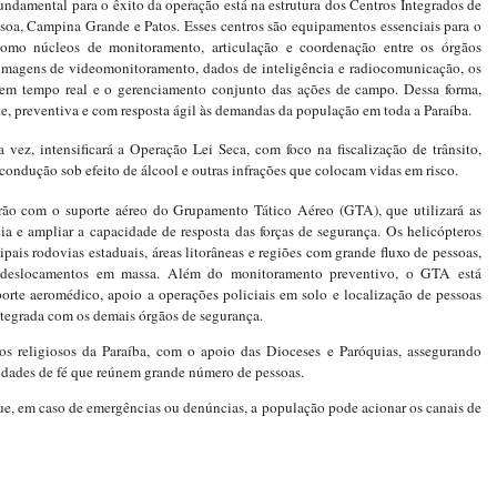
damental para o êxito da operação está na estrutura dos Centros Integrados de
oa, Campina Grande e Patos. Esses centros são equipamentos essenciais para o
omo núcleos de monitoramento, articulação e coordenação entre os órgãos
imagens de videomonitoramento, dados de inteligência e radiocomunicação, os
m tempo real e o gerenciamento conjunto das ações de campo. Dessa forma,
e, preventiva e com resposta ágil às demandas da população em toda a Paraíba.
vez, intensificará a Operação Lei Seca, com foco na fiscalização de trânsito,
condução sob efeito de álcool e outras infrações que colocam vidas em risco.
o com o suporte aéreo do Grupamento Tático Aéreo (GTA), que utilizará as
ia e ampliar a capacidade de resposta das forças de segurança. Os helicópteros
pais rodovias estaduais, áreas litorâneas e regiões com grande fluxo de pessoas,
u deslocamentos em massa. Além do monitoramento preventivo, o GTA está
porte aeromédico, apoio a operações policiais em solo e localização de pessoas
tegrada com os demais órgãos de segurança.
os religiosos da Paraíba, com o apoio das Dioceses e Paróquias, assegurando
ividades de fé que reúnem grande número de pessoas.
que, em caso de emergências ou denúncias, a população pode acionar os canais de