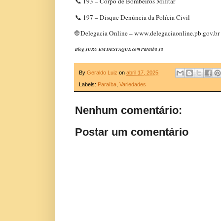
📞 193 – Corpo de Bombeiros Militar
📞 197 – Disque Denúncia da Polícia Civil
🌐 Delegacia Online – www.delegaciaonline.pb.gov.br
Blog JURU EM DESTAQUE com Paraíba Já
By
Geraldo Luiz
on
abril 17, 2025
Labels:
Paraíba
,
Variedades
Nenhum comentário:
Postar um comentário