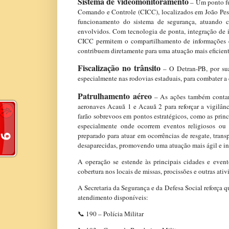
Sistema de videomonitoramento
– Um ponto fun
Comando e Controle (CICC), localizados em João Pess
funcionamento do sistema de segurança, atuando c
envolvidos. Com tecnologia de ponta, integração de 
CICC permitem o compartilhamento de informações e
contribuem diretamente para uma atuação mais eficient
Fiscalização no trânsito
– O Detran-PB, por sua 
especialmente nas rodovias estaduais, para combater a 
Patrulhamento aéreo
– As ações também contarã
aeronaves Acauã 1 e Acauã 2 para reforçar a vigilânc
farão sobrevoos em pontos estratégicos, como as princi
especialmente onde ocorrem eventos religiosos o
preparado para atuar em ocorrências de resgate, trans
desaparecidas, promovendo uma atuação mais ágil e in
A operação se estende às principais cidades e event
cobertura nos locais de missas, procissões e outras at
A Secretaria da Segurança e da Defesa Social reforça 
atendimento disponíveis:
📞 190 – Polícia Militar