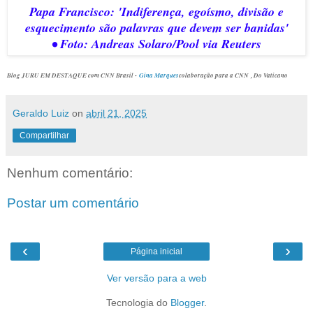
Papa Francisco: 'Indiferença, egoísmo, divisão e
esquecimento são palavras que devem ser banidas'
•
Foto: Andreas Solaro/Pool via Reuters
Blog JURU EM DESTAQUE com CNN Brasil -
Gina Marques
colaboração para a CNN
, Do Vaticano
Geraldo Luiz
on
abril 21, 2025
Compartilhar
Nenhum comentário:
Postar um comentário
‹
›
Página inicial
Ver versão para a web
Tecnologia do
Blogger
.