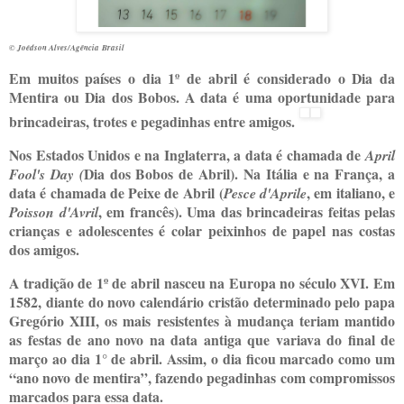
© Joédson Alves/Agência Brasil
Em muitos países o dia 1º de abril é considerado o Dia da
Mentira ou Dia dos Bobos. A data é uma oportunidade para
brincadeiras, trotes e pegadinhas entre amigos.
Nos Estados Unidos e na Inglaterra, a data é chamada de
April
Dia dos Bobos de Abril). Na Itália e na França, a
Fool's Day (
data é chamada de Peixe de Abril (
, em italiano, e
Pesce d'Aprile
, em francês). Uma das brincadeiras feitas pelas
Poisson d'Avril
crianças e adolescentes é colar peixinhos de papel nas costas
dos amigos.
A tradição de 1º de abril nasceu na Europa no século XVI. Em
1582, diante do novo calendário cristão determinado pelo papa
Gregório XIII, os mais resistentes à mudança teriam mantido
as festas de ano novo na data antiga que variava do final de
março ao dia 1° de abril. Assim, o dia ficou marcado como um
“ano novo de mentira”, fazendo pegadinhas com compromissos
marcados para essa data.