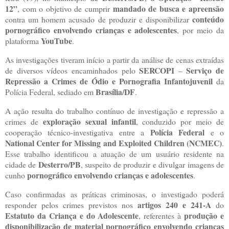
12”
mandado de busca e apreensão
, com o objetivo de cumprir
conteúdo
contra um homem acusado de produzir e disponibilizar
pornográfico envolvendo crianças e adolescentes
, por meio da
YouTube
plataforma
.
As investigações tiveram início a partir da análise de cenas extraídas
SERCOPI
Serviço de
de diversos vídeos encaminhados pelo
–
Repressão a Crimes de Ódio e Pornografia Infantojuvenil
da
Brasília/DF
Polícia Federal, sediado em
.
A ação resulta do trabalho contínuo de investigação e repressão a
exploração sexual infantil
crimes de
, conduzido por meio de
Polícia Federal
cooperação técnico-investigativa entre a
e o
National Center for Missing and Exploited Children (NCMEC)
.
Esse trabalho identificou a atuação de um usuário residente na
Desterro/PB
cidade de
, suspeito de produzir e divulgar imagens de
pornográfico envolvendo crianças e adolescentes
cunho
.
Caso confirmadas as práticas criminosas, o investigado poderá
artigos 240 e 241-A
responder pelos crimes previstos nos
do
Estatuto da Criança e do Adolescente
produção e
, referentes à
disponibilização de material pornográfico envolvendo crianças