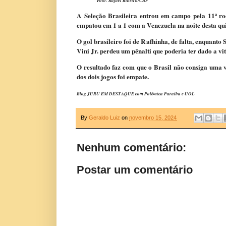
Foto: Rafael Ribeiro/CBF
A Seleção Brasileira entrou em campo pela 11ª r
empatou em 1 a 1 com a Venezuela na noite desta qui
O gol brasileiro foi de Rafhinha, de falta, enquant
Vini Jr. perdeu um pênalti que poderia ter dado a vi
O resultado faz com que o Brasil não consiga uma v
dos dois jogos foi empate.
Blog JURU EM DESTAQUE com Polêmica Paraíba e UOL
By
Geraldo Luiz
on
novembro 15, 2024
Nenhum comentário:
Postar um comentário